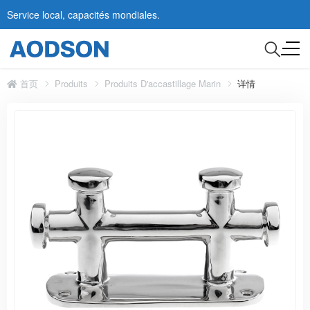
Service local, capacités mondiales.
首页
Produits
Produits D'accastillage Marin
详情