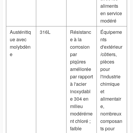
aliments
en service
modéré
Austénitiq
316L
Résistanc
Équipeme
ue avec
e à la
nts
molybdèn
corrosion
d'extérieur
e
par
/côtiers,
piqûres
pièces
améliorée
pour
par rapport
l'industrie
à l'acier
chimique
inoxydabl
et
e 304 en
alimentair
milieu
e,
modéréme
nombreux
nt chloré ;
composan
faible
ts pour