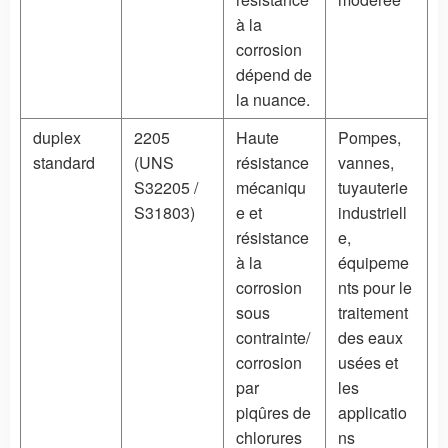
à la
corrosion
dépend de
la nuance.
duplex
2205
Haute
Pompes,
standard
(UNS
résistance
vannes,
S32205 /
mécaniqu
tuyauterie
S31803)
e et
industriell
résistance
e,
à la
équipeme
corrosion
nts pour le
sous
traitement
contrainte/
des eaux
corrosion
usées et
par
les
piqûres de
applicatio
chlorures
ns