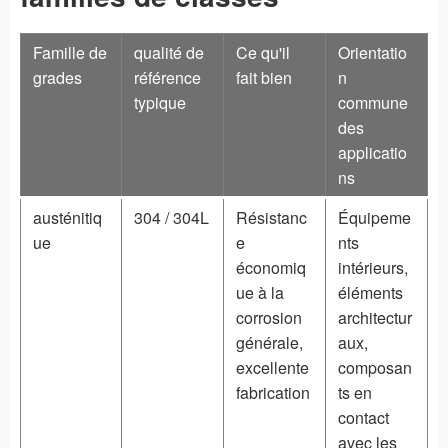
Famille de
qualité de
Ce qu'il
Orientatio
grades
référence
fait bien
n
typique
commune
des
applicatio
ns
austénitiq
304 / 304L
Résistanc
Équipeme
ue
e
nts
économiq
intérieurs,
ue à la
éléments
corrosion
architectur
générale,
aux,
excellente
composan
fabrication
ts en
contact
avec les