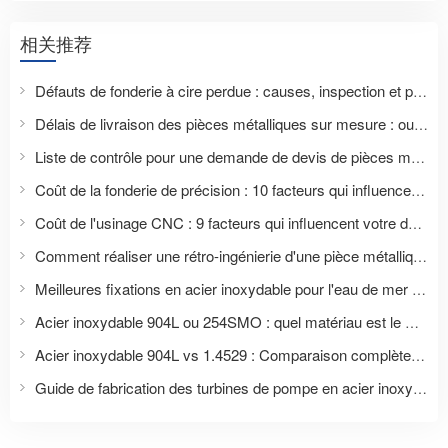
相关推荐
Défauts de fonderie à cire perdue : causes, inspection et prévention
Délais de livraison des pièces métalliques sur mesure : outillage, échantillons, production et livraison
Liste de contrôle pour une demande de devis de pièces métalliques : Éléments que les acheteurs doivent fournir pour obtenir un devis précis
Coût de la fonderie de précision : 10 facteurs qui influencent votre devis
Coût de l'usinage CNC : 9 facteurs qui influencent votre devis de pièce sur mesure
Comment réaliser une rétro-ingénierie d'une pièce métallique à partir d'un échantillon sans plans ?
Meilleures fixations en acier inoxydable pour l'eau de mer : Guide complet de sélection des matériaux pour les applications marines et offshore
Acier inoxydable 904L ou 254SMO : quel matériau est le meilleur pour les fixations et les applications en conditions de corrosion sévère ?
Acier inoxydable 904L vs 1.4529 : Comparaison complète pour les fixations et les applications industrielles
Guide de fabrication des turbines de pompe en acier inoxydable