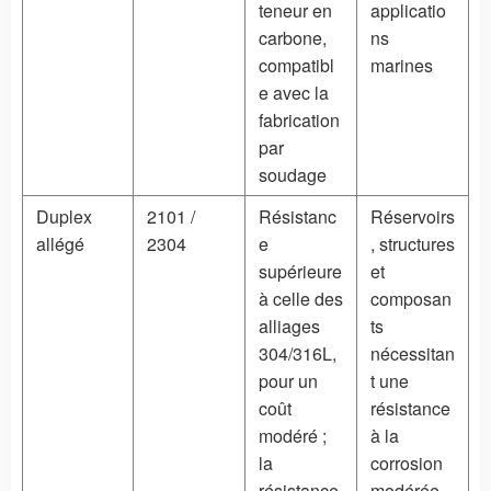
teneur en
applicatio
carbone,
ns
compatibl
marines
e avec la
fabrication
par
soudage
Duplex
2101 /
Résistanc
Réservoirs
allégé
2304
e
, structures
supérieure
et
à celle des
composan
alliages
ts
304/316L,
nécessitan
pour un
t une
coût
résistance
modéré ;
à la
la
corrosion
résistance
modérée