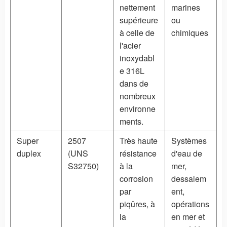
nettement
marines
supérieure
ou
à celle de
chimiques
l'acier
inoxydabl
e 316L
dans de
nombreux
environne
ments.
Super
2507
Très haute
Systèmes
duplex
(UNS
résistance
d'eau de
S32750)
à la
mer,
corrosion
dessalem
par
ent,
piqûres, à
opérations
la
en mer et