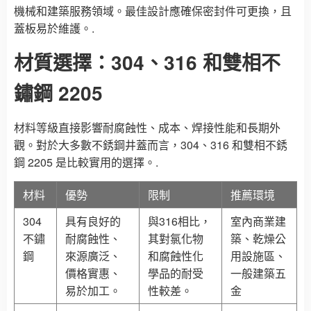
機械和建築服務領域。最佳設計應確保密封件可更換，且
蓋板易於維護。.
材質選擇：304、316 和雙相不
鏽鋼 2205
材料等級直接影響耐腐蝕性、成本、焊接性能和長期外
觀。對於大多數不銹鋼井蓋而言，304、316 和雙相不銹
鋼 2205 是比較實用的選擇。.
材料
優勢
限制
推薦環境
304
具有良好的
與316相比，
室內商業建
不鏽
耐腐蝕性、
其對氯化物
築、乾燥公
鋼
來源廣泛、
和腐蝕性化
用設施區、
價格實惠、
學品的耐受
一般建築五
易於加工。
性較差。
金