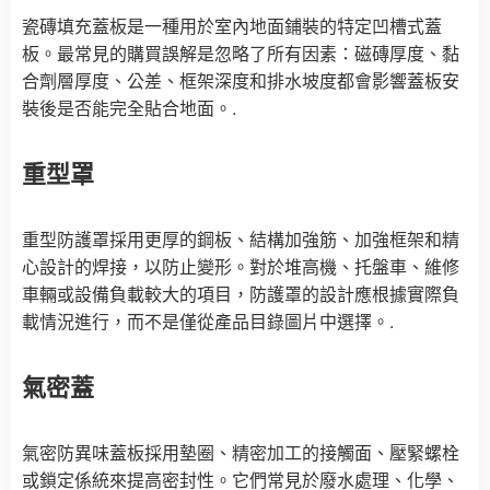
瓷磚填充蓋板是一種用於室內地面鋪裝的特定凹槽式蓋
板。最常見的購買誤解是忽略了所有因素：磁磚厚度、黏
合劑層厚度、公差、框架深度和排水坡度都會影響蓋板安
裝後是否能完全貼合地面。.
重型罩
重型防護罩採用更厚的鋼板、結構加強筋、加強框架和精
心設計的焊接，以防止變形。對於堆高機、托盤車、維修
車輛或設備負載較大的項目，防護罩的設計應根據實際負
載情況進行，而不是僅從產品目錄圖片中選擇。.
氣密蓋
氣密防異味蓋板採用墊圈、精密加工的接觸面、壓緊螺栓
或鎖定係統來提高密封性。它們常見於廢水處理、化學、