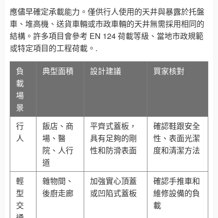
應儘早確定承載能力。僅供行人使用的天井與暴露於托盤
車、堆高機、送貨車輛或市政車輛的天井無需採用相同的
結構。許多項目會參考 EN 124 荷載等級、當地市政規範
或特定項目的工程荷載。.
負
典型面積
設計建議
買家核對
載
場
景
行
飯店、商
平齊式蓋板，
確認鞋跟安全
人
場、醫
具有足夠的剛
性、表面光潔
院、人行
性和防滑表面
度和清潔方法
道
輕
雜物間、
加強實心頂蓋
確認手推車和
型
後廚走廊
或凹陷式蓋板
維修設備的負
交
載
通