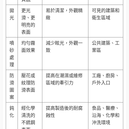
拋
更光
易於清潔，外觀精
可見的建築和
光
滑、更
緻
衛生區域
明亮的
表面
噴
均勻霧
減少眩光，外觀一
公共建築、工
砂
面效果
致
業區
處
理
防
壓花或
提高在潮濕或維修
工廠、廚房、
滑
紋理防
區域的牽引力
戶外入口
圖
滑表面
案
鈍
經化學
提高製造後的耐腐
食品、醫療、
化
清洗的
蝕性
沿海、化學和
不銹鋼
沖洗環境