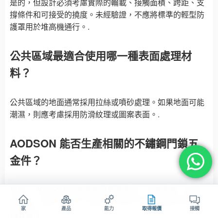
是的，但設計必須考慮實際的輪載、接觸面積、跨距、支
撐條件和可接受的撓度。未經驗證，不應將標準的輕型防
護罩用於堆高機通行。.
公共區域最適合使用哪一種表面處理材
料？
公共區域的地面通常採用拉絲或噴砂處理。如果地面可能
潮濕，則應考慮採用防滑紋理或圖案表面。.
AODSON 能否生產相關的不鏽鋼門鎖五
金件？
是的。 AODSON可根據項目圖和要求，生產框架、起重
機鑰匙、鉸鏈、鎖具、機械加工零件以及相關的OEM不鏽
家
產品
能力
取得報價
接觸
鋼五金件。.