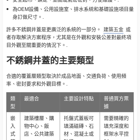
為OEM設備、公用設施室、排水系統和基礎設施項目量
身訂做尺寸。.
許多不銹鋼井蓋是更廣泛的系統的一部分。
建築五金
或
者存取解決方案程序，尤其是在外觀和安裝公差對最終項
目外觀至關重要的情況下。.
不銹鋼井蓋的主要類型
合適的覆蓋層類型取決於成品地面、交通負荷、使用頻
率、密封要求和外觀目標。.
類
最適合
主要設計特點
普通買方票
型
據
嵌
建築樓層、購
托盤式蓋板可
需要精確的
入
物中心、飯
填滿磁磚、石
填充深度和
式
店、公共建築
材、混凝土或
框架水平控