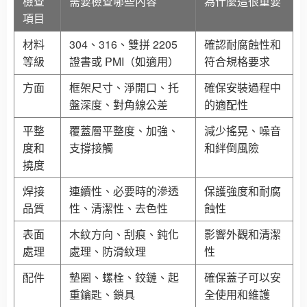
檢查
需要檢查哪些內容
為什麼這很重要
項目
材料
304、316、雙拼 2205
確認耐腐蝕性和
等級
證書或 PMI（如適用）
符合規格要求
方面
框架尺寸、淨開口、托
確保安裝過程中
盤深度、對角線公差
的適配性
平整
覆蓋層平整度、加強、
減少搖晃、噪音
度和
支撐接觸
和絆倒風險
撓度
焊接
連續性、必要時的滲透
保護強度和耐腐
品質
性、清潔性、去色性
蝕性
表面
木紋方向、刮痕、鈍化
影響外觀和清潔
處理
處理、防滑紋理
性
配件
墊圈、螺栓、鉸鏈、起
確保蓋子可以安
重鑰匙、鎖具
全使用和維護