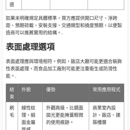
道
如果未明確規定具體標準，買方應提供開口尺寸、淨跨
距、預期荷載、安裝支撐、交通類型和撓度預期，以便製
造商可以推薦實用的結構。.
表面處理選項
表面處理應與環境相符。例如，飯店大廳可能更適合裝飾
性表面處理，而食品加工廠則可能更注重衛生或防滑性
能。.
結
外貌
優勢
常用應用程式
束
刷
線性紋
外觀高級，比鏡面
商業室內設
毛
理，緞
拋光更能掩蓋輕微
計、飯店、建
面金屬
的使用痕跡。
築樓層
質感