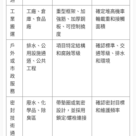
工
工廠、倉
重型框架、加
確定堆高機車
業
庫、食品
強筋、加厚鋼
輪載重和接觸
搬
廠
板、可控制撓
面積
運
度
戶
排水、公
項目特定結構
確認標準、交
外
用設施通
和腐蝕等級
通等級、排水
或
道、公共
和環境
市
工程
政
服
務
密
廢水、化
帶墊圈或氣密
確認密封目標
封
學品、除
設計，並採用
和維護頻率
技
臭區
鎖定/螺栓連接
術
通