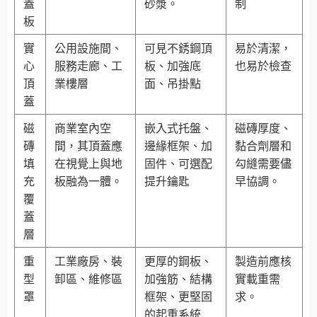
蓋
砂漿。
制
板
實
公用設施間、
可見不銹鋼頂
易於清潔，
心
服務走廊、工
板、加強底
也易於檢查
頂
業樓層
面、吊掛點
蓋
磁
商業室內空
嵌入式托盤、
磁磚厚度、
磚
間，其頂蓋應
邊緣框架、加
黏合劑層和
填
在視覺上與地
固件、可選配
勾縫需要儘
充
板融為一體。
提升鑰匙
早協調。
覆
蓋
層
重
工業廠房、裝
更厚的鋼板、
製造前應核
型
卸區、維修區
加強筋、結構
實載重需
罩
框架、更堅固
求。
的起重系統