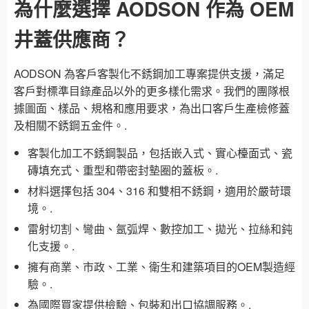
為什麼選擇 AODSON 作為 OEM
井蓋供應商？
AODSON 為客戶客製化不銹鋼加工專案提供支援，滿足
客戶對標準目錄產品以外的更多樣化需求。我們的團隊根
據圖面、樣品、規格和應用要求，為出口客戶生產檢修蓋
及相關不銹鋼五金件。.
客製化加工不銹鋼製品，包括嵌入式、實心檯面式、瓷
磚填充式、重型和帶密封墊圈的蓋板。.
材料選擇包括 304、316 和雙相不銹鋼，適用於嚴苛環
境。.
雷射切割、彎曲、氬弧焊、數控加工、拋光、拉絲和鈍
化支援。.
擁有商業、市政、工業、衛生和建築項目的OEM製造經
驗。.
為國際買家提供檢驗、包裝和出口協調服務。.