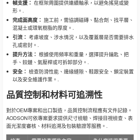
幀支援：
在框架周圍提供連續軸承，以避免搖晃或變
形。.
完成面高度：
施工前，需協調磁磚、黏合劑、找平層、
混凝土或環氧樹脂的厚度。.
引流：
考慮坡度、涉水情況，以及覆蓋層是否需要排水
孔或密封。.
提升方法：
根據使用頻率和重量，選擇提升鑰匙、把
手、鉸鏈、氣壓桿或可拆卸部分。.
安全：
檢查防滑性能、邊緣縫隙、鞋跟安全、鎖定裝置
以及安全維護作業。.
品質控制和材料可追溯性
對於OEM專案和出口製造，品質控制流程應有文件記錄。
AODSON可依專案要求提供尺寸檢驗、焊接目視檢查、表
面光潔度審核、材料追溯及包裝驗證等服務。.