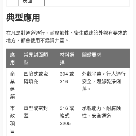
表面
典型應用
在凡是對通道通行、耐腐蝕性、衛生或建築外觀有要求的
地方，都會使用不銹鋼井蓋。.
應
常見封面類
材料選
關鍵要求
用
型
擇
商
凹陷式或瓷
304 或
外觀平整，行人通行
業
磚填充
316
安全，邊緣乾淨俐
建
落。
築
市
重型或密封
316 或
承載能力、耐腐蝕
政
蓋
複式
性、安全通道
項
2205
目