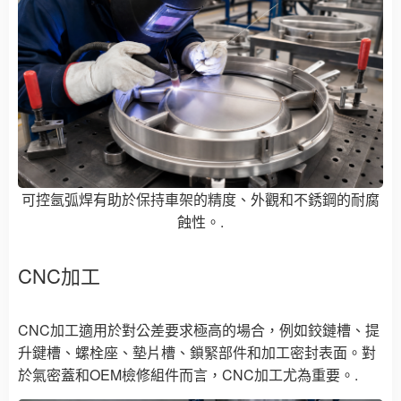
可控氬弧焊有助於保持車架的精度、外觀和不銹鋼的耐腐
蝕性。.
CNC加工
CNC加工適用於對公差要求極高的場合，例如鉸鏈槽、提
升鍵槽、螺栓座、墊片槽、鎖緊部件和加工密封表面。對
於氣密蓋和OEM檢修組件而言，CNC加工尤為重要。.