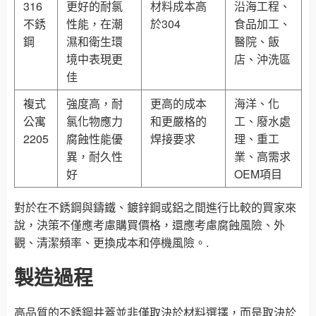
316
更好的耐氯
材料成本高
沿海工程、
不銹
性能，在潮
於304
食品加工、
鋼
濕和衛生環
醫院、飯
境中表現更
店、沖洗區
佳
複式
強度高，耐
更高的成本
海洋、化
公寓
氯化物應力
和更嚴格的
工、廢水處
2205
腐蝕性能優
焊接要求
理、重工
異，耐久性
業、高需求
好
OEM項目
對於在不銹鋼與鑄鐵、鍍鋅鋼或鋁之間進行比較的買家來
說，決策不僅應考慮購買價格，還應考慮腐蝕風險、外
觀、清潔頻率、更換成本和停機風險。.
製造過程
高品質的不銹鋼井蓋並非僅取決於材料選擇，而是取決於