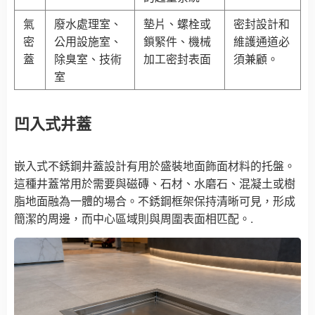
氣
廢水處理室、
墊片、螺栓或
密封設計和
密
公用設施室、
鎖緊件、機械
維護通道必
蓋
除臭室、技術
加工密封表面
須兼顧。
室
凹入式井蓋
嵌入式不銹鋼井蓋設計有用於盛裝地面飾面材料的托盤。
這種井蓋常用於需要與磁磚、石材、水磨石、混凝土或樹
脂地面融為一體的場合。不銹鋼框架保持清晰可見，形成
簡潔的周邊，而中心區域則與周圍表面相匹配。.