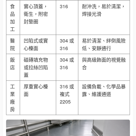
食
實心頂蓋，
316
耐沖洗，易於清潔，
品
衛生，附密
焊接光滑
加
封墊圈
工
醫
凹陷式或實
304 或
易於清潔、絆倒風險
院
心檯面
316
低、安靜通行
飯
磁磚填充物
304 或
與高級飾面的視覺融
店
或拉絲凹陷
316
合
蓋
工
厚重實心檯
316 或
設備負載、化學品暴
業
面
複式
露、維護通道
廠
2205
房