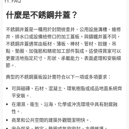
FAQ
什麼是不銹鋼井蓋？
不銹鋼井蓋是一種用於封閉檢查井、公用設施溝槽、維修
井、排水口或設備檢修口的加工蓋板。與鑄鐵井蓋不同，
不銹鋼井蓋通常由板材、薄板、棒材、管材、鉸鏈、吊
點、墊圈、加強筋和精密加工部件製成。這使得買家可以
更靈活地指定尺寸、形狀、承載能力、表面處理和安裝細
節。.
典型的不銹鋼蓋板設計需符合以下一項或多項要求：
可與磁磚、石材、混凝土、環氧樹脂或成品地面系統齊
平安裝。.
在潮濕、衛生、沿海、化學或沖洗環境中具有耐腐蝕
性。.
商業和公共空間的建築外觀簡潔明快。.
安全起吊、鎖定、墊圈或氣密密封，方便維護。.