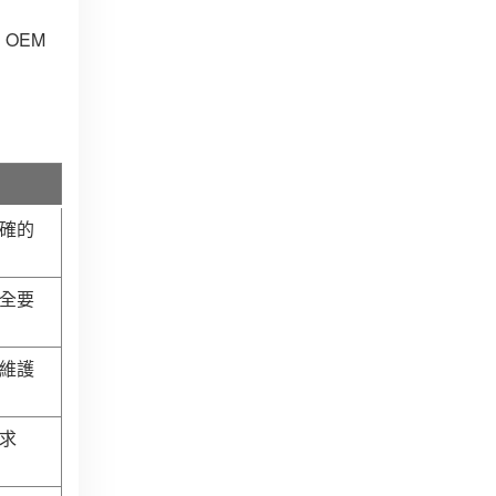
OEM
確的
全要
維護
求