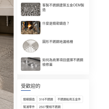
客製不銹鋼建築五金OEM製
造
什麼是精密鑄造？
圓形不銹鋼地漏格柵
如何為商業項目選擇不銹鋼
檢修蓋
受歡迎的
熔模鑄造
316不銹鋼
不銹鋼船用五金件
幫浦零件
2507雙相不銹鋼