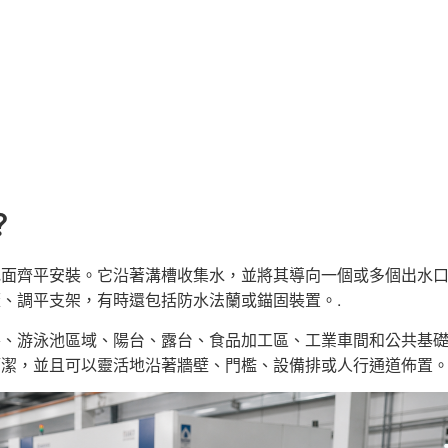
？
地面齊平安裝。它沿著溝槽收集水，並將其導向一個或多個出水
、調平支架，有時還包括防水法蘭或錨固裝置。.
房、游泳池區域、陽台、露台、食品加工區、工業車間和公共基
潔，並且可以靈活地沿著牆壁、門檻、設備排或人行通道佈置。