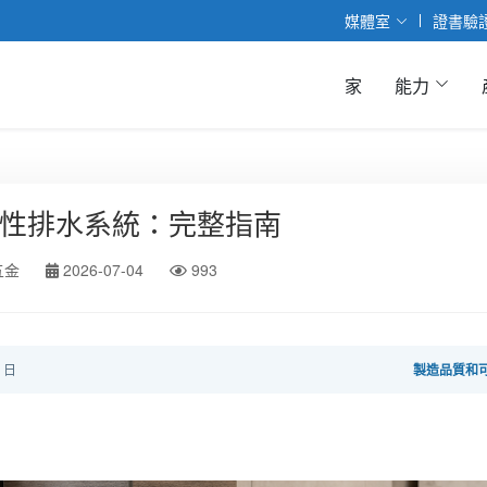
媒體室
證書驗
家
能力
性排水系統：完整指南
五金
2026-07-04
993
4 日
製造品質和