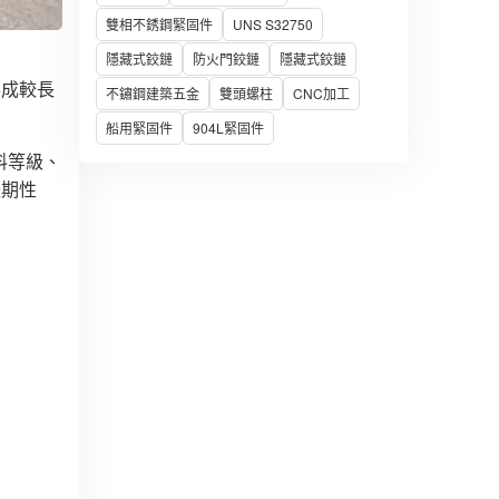
雙相不銹鋼緊固件
UNS S32750
隱藏式鉸鏈
防火門鉸鏈
隱藏式鉸鏈
形成較長
不鏽鋼建築五金
雙頭螺柱
CNC加工
船用緊固件
904L緊固件
料等級、
長期性