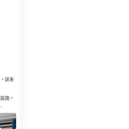
口。該系
礎設施。
.