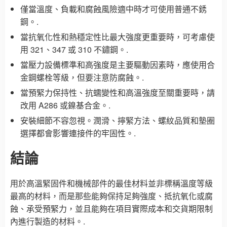
僅當溫度、負載和腐蝕風險適中時才可使用普通不銹
鋼。.
當抗氧化性和熱穩定性比最大強度更重要時，可考慮使
用 321、347 或 310 不鏽鋼。.
當壓力設備標準和高強度是主要驅動因素時，應使用合
金鋼螺栓等級，但要注意防腐蝕。.
當預緊力保持性、抗蠕變性和高溫強度至關重要時，請
改用 A286 或鎳基合金。.
安裝細節不容忽視。潤滑、擰緊方法、螺紋品質和墊圈
選擇都會影響連接件的牢固性。.
結論
用於高溫緊固件和機械部件的最佳材料並非標稱溫度等級
最高的材料，而是那些能夠保持足夠強度、抵抗氧化或腐
蝕、承受預緊力，並且能夠在項目實際成本和交貨期限制
內進行製造的材料。.