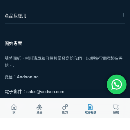
產品及應用
開始專案
請將圖紙、材料清單和目標數量發送給我們，以便進行實際製造評
估。.
微信：
Aodsoninc
電子郵件：
sales@aodson.com
WhatsApp：+86 158 9600 2001
家
產品
能力
取得報價
接觸
索取報價