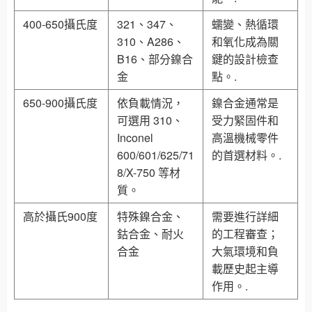
400-650攝氏度
321、347、
蠕變、熱循環
310、A286、
和氧化成為關
B16、部分鎳合
鍵的設計檢查
金
點。.
650-900攝氏度
依負載情況，
鎳合金通常是
可選用 310、
受力緊固件和
Inconel
高溫機械零件
600/601/625/71
的首選材料。.
8/X-750 等材
質。
高於攝氏900度
特殊鎳合金、
需要進行詳細
鈷合金、耐火
的工程審查；
合金
大氣環境和負
載歷史起主導
作用。.