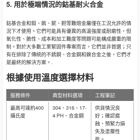
5. 用於極端情況的鈷基耐火合金
鈷基合金和鉬、鎢、鈮、鉭等難熔金屬僅在工況允許的情
況下才使用。它們可能具有優異的高溫強度或耐磨性，但
氧化性、脆性、成本和加工難度等問題可能構成嚴重的限
制。對於大多數工業緊固件專案而言，它們並非首選；只
有在排除了傳統的不銹鋼、合金鋼和鎳合金之後，它們才
是最終的解決方案。.
根據使用溫度選擇材料
服務條件
典型材料選項
工程筆記
最高可達約400
304、316、17-
供貨情況良
攝氏度
4 PH、合金鋼
好；確認腐
蝕、預緊力損
失及塗層性
能。.