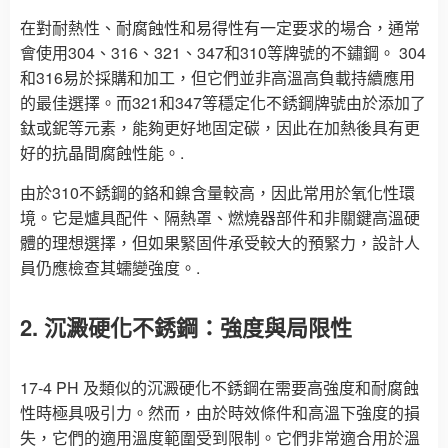
在對耐熱性、耐腐蝕性和易得性有一定要求的場合，通常
會使用304、316、321、347和310等牌號的不鏽鋼。 304
和316易於採購和加工，但它們並非高溫高負載持續應用
的最佳選擇。而321和347等穩定化不銹鋼牌號由於添加了
鈦或鈮等元素，能夠更好地固定碳，因此在加熱後具有更
好的抗晶間腐蝕性能。.
由於310不銹鋼的鉻和鎳含量較高，因此常用於氧化性環
境。它是爐具配件、隔熱罩、燃燒器部件和非關鍵高溫硬
體的理想選擇，但如果緊固件承受較大的預緊力，設計人
員仍應檢查其蠕變強度。.
2. 沉澱硬化不銹鋼：強度與局限性
17-4 PH 及類似的沉澱硬化不銹鋼在需要高強度和耐腐蝕
性時極具吸引力。然而，由於時效條件和高溫下強度的損
失，它們的適用溫度範圍受到限制。它們非常適合用於溫