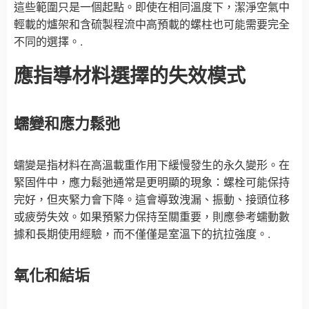
這些範圍只是一個起點。即使在相同溫度下，潔淨空氣中
輕載的爐架和含硫製程流中高預載的螺柱也可能需要完全
不同的選擇。.
應指導材料選擇的失效模式
蠕變和應力鬆弛
蠕變是指材料在高溫載重作用下緩慢發生的永久變形。在
緊固件中，應力鬆弛通常是更明顯的現象：螺栓可能保持
完好，但夾緊力會下降。這會導致洩漏、振動、接頭位移
或疲勞失效。如果預緊力保持至關重要，則應參考蠕動數
據和長期使用經驗，而不僅僅是室溫下的抗拉強度。.
氧化和結垢