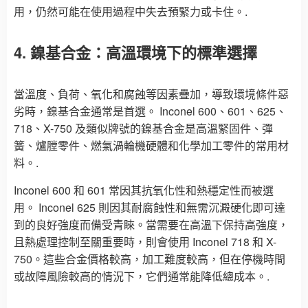
用，仍然可能在使用過程中失去預緊力或卡住。.
4. 鎳基合金：高溫環境下的標準選擇
當溫度、負荷、氧化和腐蝕等因素疊加，導致環境條件惡
劣時，鎳基合金通常是首選。 Inconel 600、601、625、
718、X-750 及類似牌號的鎳基合金是高溫緊固件、彈
簧、爐膛零件、燃氣渦輪機硬體和化學加工零件的常用材
料。.
Inconel 600 和 601 常因其抗氧化性和熱穩定性而被選
用。 Inconel 625 則因其耐腐蝕性和無需沉澱硬化即可達
到的良好強度而備受青睞。當需要在高溫下保持高強度，
且熱處理控制至關重要時，則會使用 Inconel 718 和 X-
750。這些合金價格較高，加工難度較高，但在停機時間
或故障風險較高的情況下，它們通常能降低總成本。.