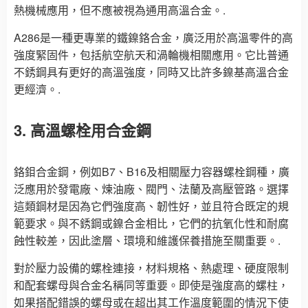
熱機械應用，但不應被視為通用高溫合金。.
A286是一種更專業的鐵鎳鉻合金，廣泛用於高溫零件的高
強度緊固件，包括航空航天和渦輪機相關應用。它比普通
不銹鋼具有更好的高溫強度，同時又比許多鎳基高溫合金
更經濟。.
3. 高溫螺栓用合金鋼
鉻鉬合金鋼，例如B7、B16及相關壓力容器螺栓鋼種，廣
泛應用於發電廠、煉油廠、閥門、法蘭及高壓管路。選擇
這類鋼材是因為它們強度高、韌性好，並且符合既定的規
範要求。與不銹鋼或鎳合金相比，它們的抗氧化性和耐腐
蝕性較差，因此塗層、環境和維護保養措施至關重要。.
對於壓力設備的螺栓連接，材料規格、熱處理、硬度限制
和配套螺母與合金名稱同等重要。即使是強度高的螺柱，
如果搭配錯誤的螺母或在超出其工作溫度範圍的情況下使