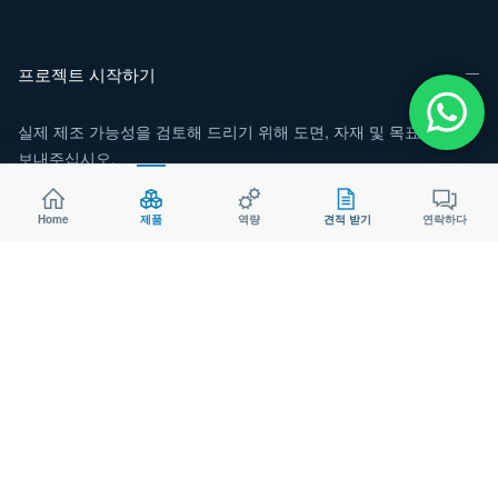
프로젝트 시작하기
실제 제조 가능성을 검토해 드리기 위해 도면, 자재 및 목표 수량을
보내주십시오.
위챗:
Aodsoninc
Home
제품
역량
견적 받기
연락하다
이메일:
sales@aodson.com
왓츠앱: +86 158 9600 2001
견적 요청