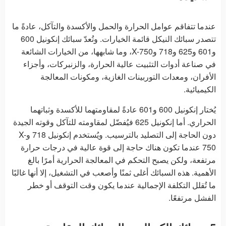
عندما تتفاقم عوامل الحرارة والحمل والأكسدة والتآكل، عادةً ما
تتصدر سبائك النيكل قائمة الخيارات. وتُعدّ سبائك إنكونيل 600
و601 و625 و718 وX-750، وما شابهها، من الخيارات الشائعة
في صناعة أدوات التثبيت عالية الحرارة، والزنبركات، وأجزاء
الأفران، ومعدات التوربينات الغازية، ومكونات المعالجة
الكيميائية.
يُختار إنكونيل 600 و601 عادةً لمقاومتهما للأكسدة وثباتهما
الحراري. أما إنكونيل 625 فيُفضّل لمقاومته للتآكل وقوته الجيدة
دون الحاجة إلى التصليد بالترسيب. ويُستخدم إنكونيل 718 وX-
750 عندما تكون هناك حاجة إلى قوة عالية في درجات حرارة
مرتفعة، ولكن يصبح التحكم في المعالجة الحرارية أمرًا بالغ
الأهمية. هذه السبائك أغلى ثمنًا وأصعب في التشغيل، إلا أنها غالبًا
ما تُقلل التكلفة الإجمالية عندما يكون وقت التوقف أو خطر
الفشل مرتفعًا.