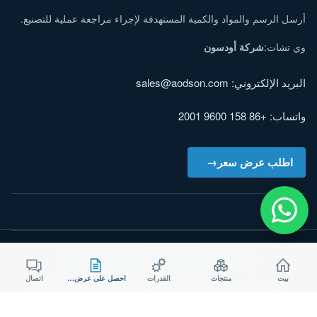
أرسل الرسم والمواد والكمية المستهدفة لإجراء مراجعة عملية للتصنيع.
وي تشات:
شركة أودسون
البريد الإلكتروني:
sales@aodson.com
واتساب: +86 158 9600 2001
اطلب عرض سعر
© ٢٠٢٦ شركة AODSON METAL. جميع الحقوق محفوظة.
بيت
منتجات
القدرات
احصل على عرض سعر
اتصال
خصوصية
ملف تعريف الارتباط
شركة مصنعة حاصلة على شهادة ISO 9001