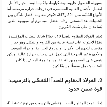
بسهولة الحصول عليهما وتشكيلهما، ولكنهما ليسا الخيار الأمثل
لتحمل الأحمال العالية المستمرة في درجات حرارة مرتفعة. أما
الأنواع المُثبَّتة مثل 321 و347، فتُوفر مقاومة أفضل للتآكل بين
الحبيبات بعد التسخين، وذلك بفضل التيتانيوم أو النيوبيوم اللذين
يُساعدان على تثبيت الكربون.
يُعتبر الفولاذ المقاوم للصدأ 310 خيارًا شائعًا للبيئات المؤكسدة
نظرًا لاحتوائه على نسبة عالية من الكروم والنيكل. وهو خيار
مناسب لتجهيزات الأفران، والدروع الحرارية، وأجزاء الموقد،
والأجهزة غير الحرجة التي تعمل في درجات حرارة عالية، ولكن
ينبغي على المصممين التحقق من مقاومة الزحف إذا كان
المثبت يتحمل ضغطًا مسبقًا كبيرًا.
2. الفولاذ المقاوم للصدأ المُقسّى بالترسيب:
قوة ضمن حدود
يُعدّ الفولاذ المقاوم للصدأ المُقسّى بالترسيب من نوع 17-4 PH،