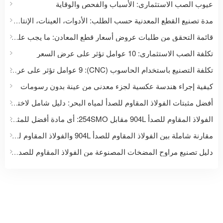
عيوب الصب الاستثماري: الأسباب والفحص والوقاية
مدة تصنيع القطع المعدنية حسب الطلب: الأدوات، العينات، الإنتاج والتسليم
قائمة التحقق من طلبات عروض أسعار قطع المعادن: ما يجب على المشترين إرساله للحصول على عرض سعر دقيق
تكلفة الصب الاستثماري: 10 عوامل تؤثر على عرض السعر
تكلفة التصنيع باستخدام الحاسوب (CNC): 9 عوامل تؤثر على عرض سعر القطعة المخصصة
كيفية إجراء هندسة عكسية لجزء معدني من عينة بدون رسومات
أفضل مثبتات الفولاذ المقاوم للصدأ لمياه البحر: دليل شامل لاختيار المواد للتطبيقات البحرية والساحلية
الفولاذ المقاوم للصدأ 904L مقابل 254SMO: أي مادة أفضل للمثبتات والتطبيقات التي تتعرض للتآكل الشديد؟
مقارنة شاملة بين الفولاذ المقاوم للصدأ 904L والفولاذ المقاوم للصدأ 1.4529: تطبيقات التثبيت والتطبيقات الصناعية
دليل تصنيع مراوح المضخات المصنوعة من الفولاذ المقاوم للصدأ