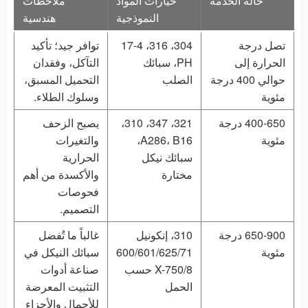
حالة الخدمة
خيارات المواد
ملاحظات
النموذجية
هندسية
تصل درجة
304، 316، 17-4
توافر جيد؛ تأكيد
الحرارة إلى
PH، سبائك
التآكل، وفقدان
حوالي 400 درجة
الصلب
التحميل المسبق،
مئوية
وسلوك الطلاء.
400-650 درجة
321، 347، 310،
يصبح الزحف
مئوية
A286، B16،
والتغيرات
سبائك نيكل
الحرارية
مختارة
والأكسدة من أهم
فحوصات
التصميم.
650-900 درجة
310، إنكونيل
غالباً ما تُفضل
مئوية
600/601/625/71
سبائك النيكل في
8/X-750 حسب
صناعة أدوات
الحمل
التثبيت المعرضة
للأحمال والأجزاء