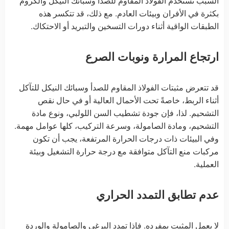
السبب تُستخدم الفولاذ المقاوم للصدأ وسبائك النيكل والكروم
بكثرة في الأفران وبيئات العادم. مع ذلك، قد تتكسر هذه
الطبقات الواقية أثناء دورات التسخين والتبريد أو الاحتكاك.
ارتجاع المرارة ونوبات الصرع
قد تتعرض مثبتات الفولاذ المقاوم للصدأ وسبائك النيكل للتآكل
أثناء الربط، خاصةً تحت الأحمال العالية أو في حال نقص
التشحيم. لذا، فإن جودة تشطيب السن اللولبي، ونوع مادة
التشحيم، ومادة الصامولة، وسرعة التركيب، كلها عوامل مهمة.
وفي البيئات ذات درجات الحرارة المرتفعة، يجب أن تكون
مركبات منع التآكل متوافقة مع درجة حرارة التشغيل وبيئة
العملية.
عدم تطابق التمدد الحراري
لا يعمل المثبت بمفرده. فإذا تمدد البرغي والصامولة والوردة