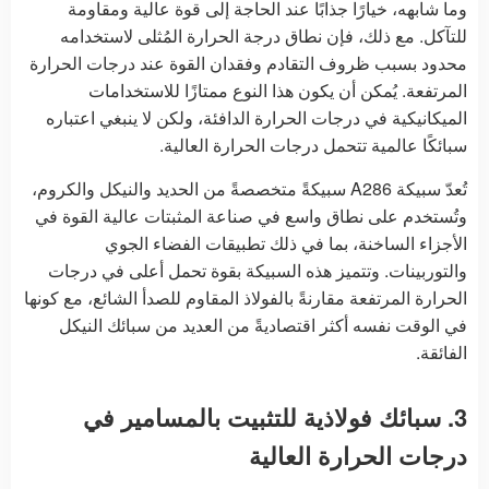
وما شابهه، خيارًا جذابًا عند الحاجة إلى قوة عالية ومقاومة
للتآكل. مع ذلك، فإن نطاق درجة الحرارة المُثلى لاستخدامه
محدود بسبب ظروف التقادم وفقدان القوة عند درجات الحرارة
المرتفعة. يُمكن أن يكون هذا النوع ممتازًا للاستخدامات
الميكانيكية في درجات الحرارة الدافئة، ولكن لا ينبغي اعتباره
سبائكًا عالمية تتحمل درجات الحرارة العالية.
تُعدّ سبيكة A286 سبيكةً متخصصةً من الحديد والنيكل والكروم،
وتُستخدم على نطاق واسع في صناعة المثبتات عالية القوة في
الأجزاء الساخنة، بما في ذلك تطبيقات الفضاء الجوي
والتوربينات. وتتميز هذه السبيكة بقوة تحمل أعلى في درجات
الحرارة المرتفعة مقارنةً بالفولاذ المقاوم للصدأ الشائع، مع كونها
في الوقت نفسه أكثر اقتصاديةً من العديد من سبائك النيكل
الفائقة.
3. سبائك فولاذية للتثبيت بالمسامير في
درجات الحرارة العالية