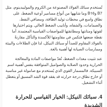
تُستخدم سبائك الفولاذ المصنوعة من الكروم والموليبدينوم، مثل
B7 وB16 وما شابهها من أنواع مسامير أوعية الضغط، على
نطاق واسع في محطات توليد الطاقة، ومصافي النفط،
والصمامات، والشفاه، وأنابيب الضغط العالي. ويتم اختيارها
لقوتها ومتانتها ومطابقتها للمواصفات القياسية المعتمدة. أما
نقطة ضعفها فتكمن في مقاومتها للأكسدة والتآكل مقارنةً
بالفولاذ المقاوم للصدأ أو سبائك النيكل، لذا فإن الطلاءات والبيئة
وممارسات الصيانة لها أهمية بالغة.
عند تثبيت معدات الضغط، تُعدّ مواصفات المادة والمعالجة
الحرارية وحدود الصلابة والصواميل المتوافقة بنفس أهمية اسم
السبيكة. فالمسمار القوي الذي يُستخدم مع صامولة غير مناسبة
أو خارج نطاق درجة حرارته قد يفقد قوة الشد المسبق أو يتعطل
أثناء التشغيل.
4. سبائك النيكل: الخيار القياسي للحرارة
الشديدة