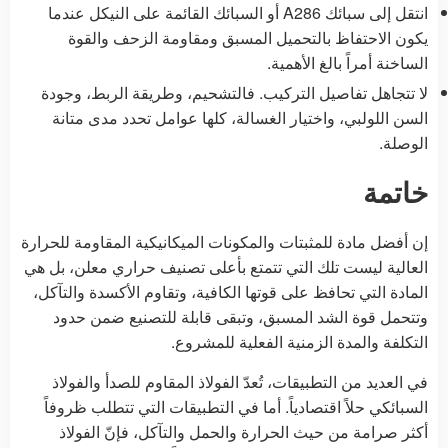
انتقل إلى سبائك A286 أو السبائك القائمة على النيكل عندما
يكون الاحتفاظ بالتحميل المسبق ومقاومة الزحف والقوة
الساخنة أمراً بالغ الأهمية.
لا تتجاهل تفاصيل التركيب. فالتشحيم، وطريقة الربط، وجودة
السن اللولبي، واختيار الغسالة، كلها عوامل تحدد مدى متانة
الوصلة.
خاتمة
إن أفضل مادة للمثبتات والمكونات الميكانيكية المقاومة للحرارة
العالية ليست تلك التي تتمتع بأعلى تصنيف حراري معلن، بل هي
المادة التي تحافظ على قوتها الكافية، وتقاوم الأكسدة والتآكل،
وتتحمل قوة الشد المسبق، وتبقى قابلة للتصنيع ضمن حدود
التكلفة والمدة الزمنية الفعلية للمشروع.
في العديد من التطبيقات، تُعدّ الفولاذ المقاوم للصدأ والفولاذ
السبائكي حلاً اقتصادياً. أما في التطبيقات التي تتطلب ظروفاً
أكثر صرامة من حيث الحرارة والحمل والتآكل، فإنّ الفولاذ