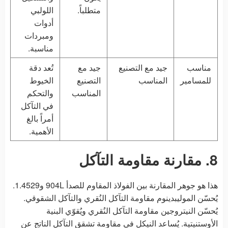
متطلباً.
اللولبي
أدوات
ومبردات
مناسبة.
مناسب
جيد مع التصنيع
جيد مع
تُعد دقة
للمسامير
المناسب
التصنيع
الخيوط
المناسب
والتحكم
في التآكل
أمراً بالغ
الأهمية.
8. مقارنة مقاومة التآكل
هذا هو جوهر المقارنة بين الفولاذ المقاوم للصدأ 904L و1.4529.
يُحسّن الموليبدينوم مقاومة التآكل النُقري والتآكل الشقوقي.
يُحسّن النيتروجين مقاومة التآكل النُقري ويُقوّي البنية
الأوستنيتية. يُساعد النيكل في مقاومة تشقق التآكل الناتج عن