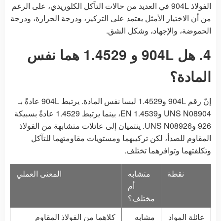
الفولاذ 904L في العديد من حالات التآكل الكلوريدي، على الرغم
من أن الاختيار الأمثل يعتمد على التركيز، ودرجة الحرارة، ودرجة
الحموضة، والإجهاد، وشكل الشق.
4. هل 904L و 1.4529 هما نفس
المادة؟
إنّ رقم 904L و1.4529 ليسا نفس المادة. يرتبط 904L عادةً بـ
UNS N08904 وEN 1.4539، بينما يرتبط 1.4529 عادةً بسبيكة
926 وUNS N08926. ينتميان إلى عائلات متشابهة من الفولاذ
المقاوم للصدأ، لكن تركيبهما ومستويات مقاومتهما للتآكل
وتكلفتهما وتوافرهما تختلف.
نقطة
متشابه
المعنى العملي
أم
مختلف؟
عائلة المواد
مشابه
كلاهما من الفولاذ المقاوم