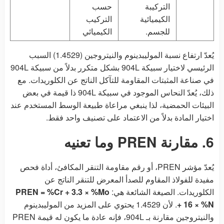
التركيبة
حسب
الكيميائية
التركيب
للجسم.
الكيميائي
يُعدّ ارتفاع نسبة الموليبدينوم والنيتروجين (1.4529) السبب
الرئيسي لاختيار سبيكة 904L بشكل متكرر بدلاً من سبيكة 904L
في صناعة المثبتات المقاومة للتآكل الناتج عن الكلوريدات. مع
ذلك، يُعدّ النحاس الموجود في سبيكة 904L ذا قيمة في بعض
البيئات الحمضية، لذا ينبغي مراعاة طبيعة الوسط المستخدم عند
اختيار المادة بدلاً من الاعتماد على تصنيف واحد فقط.
6. مقارنة PREN وما تعنيه
يُعدّ مؤشر PREN، أو رقم مقاومة التنقر المكافئ، أداة فحص
مفيدة للفولاذ المقاوم للصدأ المعرض للتنقر الناتج عن
الكلوريدات. الصيغة الشائعة هي:
PREN = %Cr + 3.3 × %Mo
+ 16 × %N
. لأن 1.4529 يحتوي على المزيد من الموليبدينوم
والنيتروجين مقارنة بـ 904L، فإنه عادة ما يكون له قيمة PREN