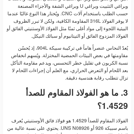
وبراغي التثبيت وبراغي U وبراغي الشفة والأجزاء المصنعة
حسب الطلب باستخدام آلات CNC. ويُختار هذا النوع غالبًا عندما
لا يوفر الفولاذ 316L المقاومة الكافية، ولكن لا تبرر الظروف
البيئية اللجوء إلى مواد أغلى ثمنًا مثل الفولاذ الأوستنيتي الفائق أو
الفولاذ المزدوج الفائق أو التيتانيوم أو سبائك النيكل.
يُعدّ النحاس عنصراً هاماً في تركيبة سبيكة 904L، إذ يُحسّن
مقاومتها في بعض البيئات الحمضية المختزلة. ويُسهم انخفاض
نسبة الكربون في تقليل خطر التحسس، ويدعم مقاومة التآكل
بعد اللحام أو التعرض الحراري، مع العلم أن إجراءات اللحام لا
تزال تتطلب رقابة هندسية دقيقة.
3. ما هو الفولاذ المقاوم للصدأ
1.4529؟
الفولاذ المقاوم للصدأ 1.4529 هو فولاذ فائق الأوستنيتي يُعرف
باسم سبيكة 926 أو UNS N08926. يحتوي على نسبة عالية من