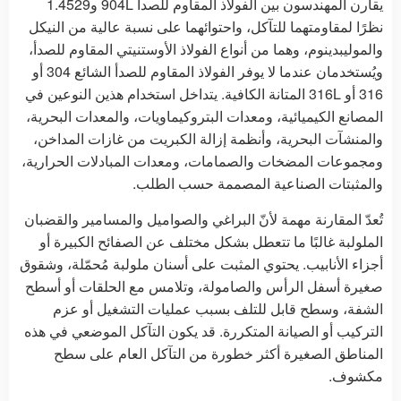
يقارن المهندسون بين الفولاذ المقاوم للصدأ 904L و1.4529
نظرًا لمقاومتهما للتآكل، واحتوائهما على نسبة عالية من النيكل
والموليبدينوم، وهما من أنواع الفولاذ الأوستنيتي المقاوم للصدأ،
ويُستخدمان عندما لا يوفر الفولاذ المقاوم للصدأ الشائع 304 أو
316 أو 316L المتانة الكافية. يتداخل استخدام هذين النوعين في
المصانع الكيميائية، ومعدات البتروكيماويات، والمعدات البحرية،
والمنشآت البحرية، وأنظمة إزالة الكبريت من غازات المداخن،
ومجموعات المضخات والصمامات، ومعدات المبادلات الحرارية،
والمثبتات الصناعية المصممة حسب الطلب.
تُعدّ المقارنة مهمة لأنّ البراغي والصواميل والمسامير والقضبان
الملولبة غالبًا ما تتعطل بشكل مختلف عن الصفائح الكبيرة أو
أجزاء الأنابيب. يحتوي المثبت على أسنان ملولبة مُحمّلة، وشقوق
صغيرة أسفل الرأس والصامولة، وتلامس مع الحلقات أو أسطح
الشفة، وسطح قابل للتلف بسبب عمليات التشغيل أو عزم
التركيب أو الصيانة المتكررة. قد يكون التآكل الموضعي في هذه
المناطق الصغيرة أكثر خطورة من التآكل العام على سطح
مكشوف.