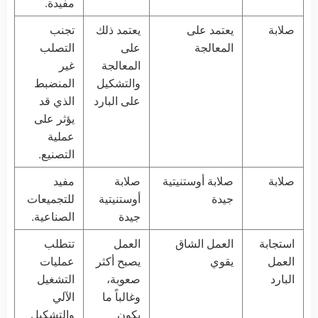
مفيدة.
صلابة
يعتمد على
يعتمد ذلك
تجنب
المعالجة
على
التصلب
المعالجة
غير
والتشكيل
المنضبط
على البارد
الذي قد
يؤثر على
عملية
التصنيع.
صلابة
صلابة أوستنيتية
صلابة
مفيد
جيدة
أوستنيتية
للتجميعات
جيدة
الصناعية.
استجابة
العمل الشاق
العمل
تتطلب
العمل
يقوي
يصبح أكثر
عمليات
البارد
صعوبة،
التشغيل
وغالباً ما
الآلي
يكون
والتشكيل