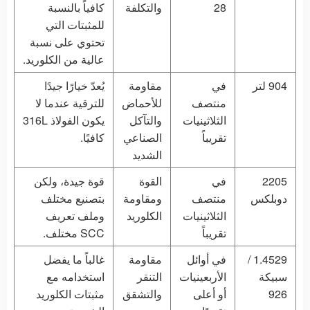
28
والتكلفة
كافياً بالنسبة
للمثبتات التي
تحتوي على نسبة
عالية من الكلوريد.
904 لتر
في
مقاومة
يُعدّ خيارًا جيدًا
منتصف
للأحماض
للترقية عندما لا
الثلاثينيات
والتآكل
يكون الفولاذ 316L
تقريباً
الصناعي
كافيًا.
الشديد
2205
في
القوة
قوة جيدة، ولكن
دوبلكس
منتصف
ومقاومة
بتصنيع مختلف
الثلاثينيات
الكلوريد
وملف تعريف
تقريباً
SCC مختلف.
1.4529 /
في أوائل
مقاومة
غالباً ما يفضل
سبيكة
الأربعينيات
التنقر
استخدامه مع
926
أو أعلى
والتشقق
مثبتات الكلوريد