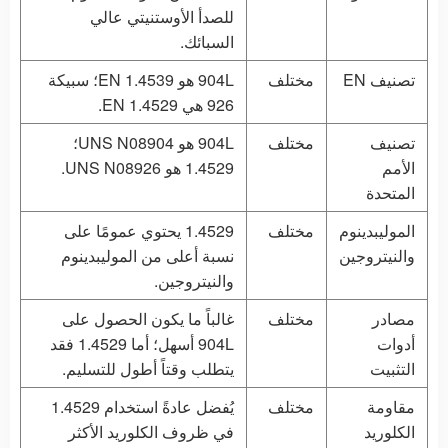
للصدأ الأوستنيتي عالي
السبائك.
تصنيف EN
مختلف
904L هو EN 1.4539؛ سبيكة
926 هي EN 1.4529.
تصنيف
مختلف
904L هو UNS N08904؛
الأمم
1.4529 هو UNS N08926.
المتحدة
الموليبدينوم
مختلف
1.4529 يحتوي عمومًا على
والنيتروجين
نسبة أعلى من الموليبدينوم
والنيتروجين.
مصادر
مختلف
غالباً ما يكون الحصول على
أدوات
904L أسهل؛ أما 1.4529 فقد
التثبيت
يتطلب وقتاً أطول للتسليم.
مقاومة
مختلف
يُفضل عادةً استخدام 1.4529
الكلوريد
في ظروف الكلوريد الأكثر