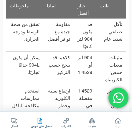
طلب
خيار
لماذا
ملحوظات
أفضل
تآكل
قد
مقاومة
تحقق من صحة
صناعي
يكون
جيدة مع
الوسط ودرجة
شديد عام
904 لتر
توافر أفضل
الحرارة.
كافيًا
مثبتات
904 لتر
كلاهما قد
يمكن أن يكون
معدات
أو
ينجح حسب
904L جذابًا
حمض
1.4529
التركيز
تجاريًا.
الكبريتيك
مسامير
1.4529
ارتفاع نسبة
استخدم
منطقة
مفضلة
الكلوريد
ممارسات
الرش
في
وخطر
مكافحة التآكل.
البحرية
كثير
التشققات
من
بيت
منتجات
القدرات
احصل على عرض سعر
اتصال
الأحيان