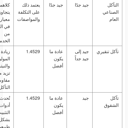
التآكل
جيد جدًا
جيد جدًا
يعتمد ذلك
كلاهما
الصناعي
على التكلفة
يتجاو
العام
والمواصفات
في الع
من
الخدم
تآكل تنقيري
جيد إلى
عادة ما
1.4529
زيادة 
جيد جداً
يكون
المولي
أفضل
والنيت
تزيد 
مقاوم
التآكل
تآكل
جيد
عادة ما
1.4529
تُحدث
الشقوق
يكون
أدوات
أفضل
التثبي
بشكل
طبيع