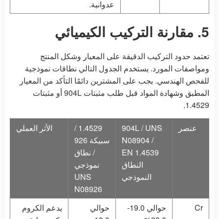
عدوانية.
5. مقارنة التركيب الكيميائي
تعتمد حدود التركيب الدقيقة على المعيار وشكل المنتج
ومواصفات المورد. يستخدم الجدول التالي نطاقات نموذجية
للفحص الهندسي. يجب على المشترين دائمًا التأكد من المعيار
المطبق وشهادة المواد قبل طلب مثبتات 904L أو مثبتات
1.4529.
عنصر
904L / UNS
1.4529 /
الأثر العملي
N08904 /
سبيكة 926
EN 1.4539
/ نطاق
النطاق
نموذجي
النموذجي
UNS
N08926
Cr
حوالي 19.0-
حوالي
يدعم الكروم