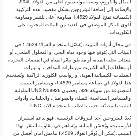
النيكل والكروم، ونسبة موليبدينوم أعلى من الفولاذ 904L،
بالإضافة إلى إضافة النيتروجين بشكل مقصود. هذه التركيبة
الكيميائية تمنح الفولاذ 1.4529 مقاومة أعلى للتنقر ومقاومة
أقوى للتآكل الموضعي في العديد من البيئات المحتوية على
الكلوريدات.
في مجال أدوات التثبيت، يُفضّل استخدام الفولاذ 1.4529 في
البيئات التي يُتوقع فيها وجود مياه البحر، أو المحلول الملحي، أو
معدات تحلية المياه، أو مناطق تناثر المياه في المنصات البحرية،
أو مخلفات إزالة الكبريت من غازات المداخن، أو تيارات
العمليات الكيميائية القوية، أو رواسب الكلوريد الراكدة. ويُستخدم
هذا الفولاذ في صناعة مسامير 1.4529، ومسامير التثبيت
المصنوعة من سبيكة 926، وقضبان UNS N08926 الملولبة،
والمسامير السداسية الثقيلة، والصواميل، والحلقات، وأدوات
التثبيت المصنّعة حسب الطلب باستخدام آلات CNC.
يُعدّ النيتروجين أحد الفروقات الرئيسية، فهو يدعم استقرار
الأوستنيت، ويُحسّن المتانة، ويُساهم في مقاومة التنقر. لهذا
السبب، يُمكن أن يُوفّر الفولاذ 1.4529 هامش أمان أفضل من