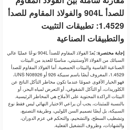
للصدأ 904L والفولاذ المقاوم للصدأ
1.4529: تطبيقات التثبيت
والتطبيقات الصناعية
إجابة مختصرة:
يُعدّ الفولاذ المقاوم للصدأ 904L نوعًا عمليًا عالي
السبائك من الفولاذ الأوستنيتي، مناسبًا للعديد من البيئات
الصناعية القاسية والبيئات الحمضية. أما الفولاذ المقاوم للصدأ
1.4529، المعروف أيضًا باسم سبيكة 926 أو UNS N08926،
فهو الخيار الأقوى عمومًا عندما تكون مخاطر التآكل الناتج عن
الكلوريدات، أو التآكل الشقوقي، أو التعرض لمياه البحر، أو
البيئات الراكدة المحتوية على الأملاح هي المخاطر الرئيسية.
بالنسبة للمثبتات، يجب أن يراعي الاختيار النهائي ليس فقط نوع
السبيكة، بل أيضًا تصميم السن اللولبي، وطريقة التصنيع،
وتشطيب السطح، والتشحيم، والتحكم في عزم الدوران،
والشهادات، وظروف التشغيل الفعلية.