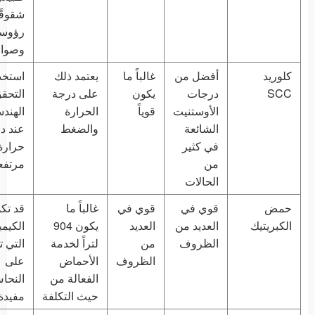
شقوقً
رؤوسه
وصوامي
كلوريد
أفضل من
غالباً ما
يعتمد ذلك
استخد
SCC
درجات
يكون
على درجة
التحق
الأوستنيت
قوياً
الحرارة
الهند
الشائعة
والضغط
عند د
في كثير
حرارة
من
مرتفع
الحالات
حمض
قوي في
قوي في
غالباً ما
قد تك
الكبريتيك
العديد من
العديد
يكون 904
الكيمي
الظروف
من
لتراً لخدمة
التي 
الظروف
الأحماض
على
الفعالة من
النحا
حيث التكلفة
مفيدة