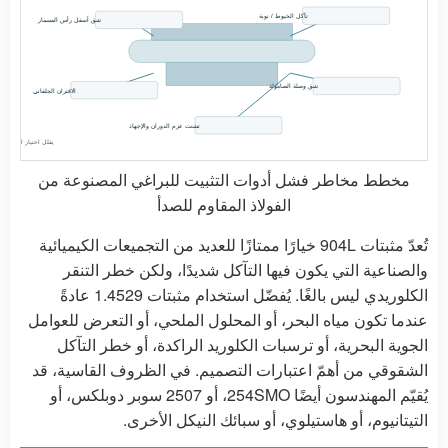
تآكل الخيوط / نوبة
شق أسفل رأس المسمار
شق وصلة الصامولة
الاقتران الجلفاني
تشتت عزم الدوران والإجهاد
يقلل اختيار السبائك 
مخطط مخاطر فشل أدوات التثبيت للبراغي المصنوعة من
الفولاذ المقاوم للصدأ
تُعدّ مثبتات 904L خيارًا ممتازًا للعديد من التجميعات الكيميائية
والصناعية التي يكون فيها التآكل شديدًا، ولكن خطر التنقر
الكلوريدي ليس بالغًا. يُفضّل استخدام مثبتات 1.4529 عادةً
عندما تكون مياه البحر، أو المحلول الملحي، أو التعرض للعوامل
الجوية البحرية، أو ترسبات الكلوريد الراكدة، أو خطر التآكل
الشقوقي من أهمّ اعتبارات التصميم. في الظروف القاسية، قد
يُقيّم المهندسون أيضًا 254SMO، أو 2507 سوبر دوبلكس، أو
التيتانيوم، أو هاستيلوي، أو سبائك النيكل الأخرى.