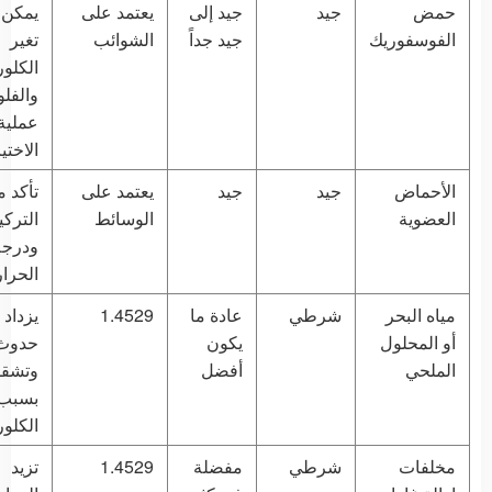
حمض
جيد
جيد إلى
يعتمد على
يمكن 
الفوسفوريك
جيد جداً
الشوائب
تغير
الكلو
والفل
عملية
الاختيا
الأحماض
جيد
جيد
يعتمد على
تأكد 
العضوية
الوسائط
التركي
ودرجة
الحرار
مياه البحر
شرطي
عادة ما
1.4529
يزداد
أو المحلول
يكون
حدوث 
الملحي
أفضل
وتشق
بسبب
الكلور
مخلفات
شرطي
مفضلة
1.4529
تزيد