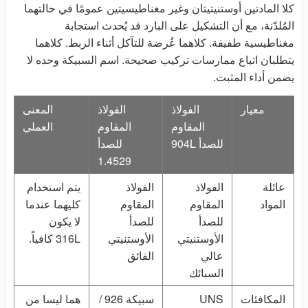
كلا المادتين أوستنيتيتان وغير مغناطيسيتين عمومًا في حالتهما
المُلدّنة، مع أن التشكيل على البارد قد يُحدث استجابة
مغناطيسية طفيفة. كلاهما عُرضة للتآكل أثناء الربط. كلاهما
يتطلبان اتباع ممارسات تركيب صحيحة. اسم السبيكة وحده لا
يضمن أداء المثبت.
معيار
الفولاذ
الفولاذ
المعنى
المقاوم
المقاوم
العملي
للصدأ 904L
للصدأ
1.4529
عائلة
الفولاذ
الفولاذ
يتم استخدام
المواد
المقاوم
المقاوم
كليهما عندما
للصدأ
للصدأ
لا يكون
الأوستنيتي
الأوستنيتي
316L كافياً.
عالي
الفائق
السبائك
المكافئات
UNS
سبيكة 926 /
هما ليسا من