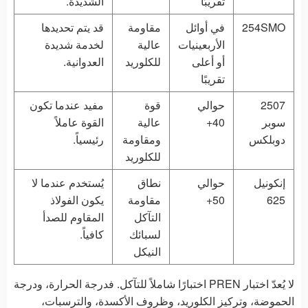
تقريبًا
الشديدة.
254SMO
في أوائل
مقاومة
قد يتم تحديدها
الأربعينيات
عالية
لخدمة شديدة
أو أعلى
للكلوريد
العدوانية.
تقريبًا
2507
حوالي
قوة
مفيد عندما تكون
سوبر
40+
عالية
القوة عاملاً
دوبلكس
ومقاومة
رئيسياً.
للكلوريد
إنكونيل
حوالي
نطاق
يُستخدم عندما لا
625
50+
مقاومة
يكون الفولاذ
التآكل
المقاوم للصدأ
لسبائك
كافياً.
النيكل
لا يُعدّ اختبار PREN اختبارًا شاملاً للتآكل. فدرجة الحرارة، ودرجة
الحموضة، وتركيز الكلوريد، وظروف الأكسدة، والترسبات،