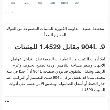
2507
254SMO
1.4529
2205
904 لتر
316L
التصنيف عام. يعتمد ا
مخطط تصنيف مقاومة الكلوريد للمثبتات المصنوعة من الفولاذ
المقاوم للصدأ
9. 904L مقابل 1.4529 للمثبتات
تُعدّ أدوات التثبيت من التطبيقات الصعبة نظرًا لتداخل عوامل
الإجهاد، وصغر مساحة التلامس، ودقة تصنيع الخيوط، وعزم
الربط، وشكل الشقوق. قد تؤدي صفيحة 904L أداءً جيدًا في بيئة
معينة، بينما قد يفشل برغي 904L سيئ التصميم أو التركيب عند
جذر الخيط أو أسفل الصامولة. وينطبق الأمر نفسه على أدوات
التثبيت 1.4529.
نقاط خطر