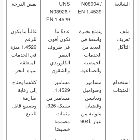
الشائعة
N08904 /
UNS
نفس الدرجة.
N08926 /
EN 1.4539
EN 1.4529
ملف
يتمتع بخبرة
عادةً ما
غالباً ما يكون
تعريف
واسعة في
تكون أقوى
للرقم
التآكل
العديد من
في ظروف
1.4529 ميزة
الخدمات
التنقر
في الخدمات
الحمضية
الكلوريدي
المتعلقة
والصناعية.
والشقوق
بمياه البحر.
استخدام
مسامير
مسامير
كلاهما يحتاج
المثبتات
وصواميل
1.4529،
إلى رقابة
ودبابيس
مسامير من
صارمة
وقضبان
سبيكة 926،
وتصنيع قابل
ملولبة من
مثبتات
للتتبع.
عيار 904L
مصممة
خصيصًا