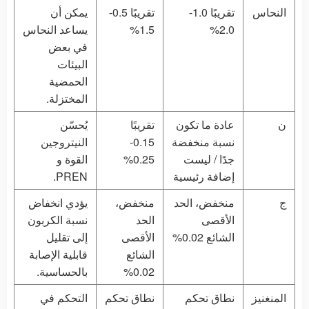
النحاس
تقريبًا 1.0-
تقريبًا 0.5-
يمكن أن
2.0%
1.5%
يساعد النحاس
في بعض
البيئات
الحمضية
المختزلة.
ن
عادة ما تكون
تقريبًا
يُحسّن
نسبة منخفضة
0.15-
النيتروجين
جدًا / ليست
0.25%
القوة و
إضافة رئيسية
PREN.
ج
منخفض، الحد
منخفض،
يؤدي انخفاض
الأقصى
الحد
نسبة الكربون
الشائع 0.02%
الأقصى
إلى تقليل
الشائع
قابلية الإصابة
0.02%
بالحساسية.
المنغنيز
نطاق تحكم
نطاق تحكم
التحكم في