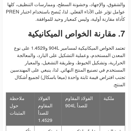
والشقوق، والإجهاد، وخشونة السطح، وممارسات التنظيف، كلها
عوامل تؤثر على الأداء الفعلي. لذا، يُنصح باستخدام اختبار PREN
كأداة مقارنة أولية، وليس كمعيار وحيد للموافقة.
7. مقارنة الخواص الميكانيكية
تعتمد الخواص الميكانيكية لمسامير 904L و1.4529 على نوع
المعدن المستخدم، وعملية التشكيل على البارد، والمعالجة
الحرارية، وتشكيل الخيوط، وطريقة التشغيل، والمعيار
المستخدم في تصنيع المنتج النهائي. لذا، ينبغي على المهندسين
تجنب افتراض قيمة ثابتة واحدة (ميغا باسكال) لجميع أشكال
المنتج.
ملكية
الفولاذ المقاوم
الفولاذ
ملاحظة
للصدأ 904L
المقاوم
حول
للصدأ
المثبتات
1.4529