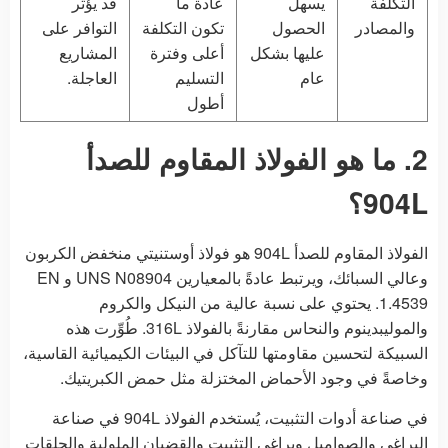
التكلفة
يسهل
عادة ما
قد يؤثر
والمصادر
الحصول
تكون التكلفة
التوافر على
عليها بشكل
أعلى وفترة
المشاريع
عام
التسليم
العاجلة.
أطول
2. ما هو الفولاذ المقاوم للصدأ
904L؟
الفولاذ المقاوم للصدأ 904L هو فولاذ أوستنيتي منخفض الكربون
وعالي السبائك، ويرتبط عادةً بالمعيارين UNS N08904 و EN
1.4539. يحتوي على نسبة عالية من النيكل والكروم
والموليبدينوم والنحاس مقارنةً بالفولاذ 316L. طُوِّرت هذه
السبيكة لتحسين مقاومتها للتآكل في البيئات الكيميائية القاسية،
وخاصةً في وجود الأحماض المختزلة مثل حمض الكبريتيك.
في صناعة أدوات التثبيت، يُستخدم الفولاذ 904L في صناعة
البراغي والصواميل وبراغي التثبيت والقضبان الملولبة والحلقات