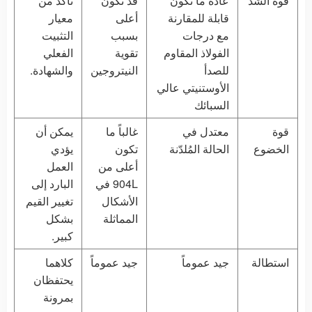
قوة الشد
عادةً ما تكون
قد تكون
تأكد من
قابلة للمقارنة
أعلى
معيار
مع درجات
بسبب
التثبيت
الفولاذ المقاوم
تقوية
الفعلي
للصدأ
النيتروجين
والشهادة.
الأوستنيتي عالي
السبائك
قوة
معتدل في
غالباً ما
يمكن أن
الخضوع
الحالة المُلدّنة
تكون
يؤدي
أعلى من
العمل
904L في
البارد إلى
الأشكال
تغيير القيم
المماثلة
بشكل
كبير.
استطالة
جيد عموماً
جيد عموماً
كلاهما
يحتفظان
بمرونة