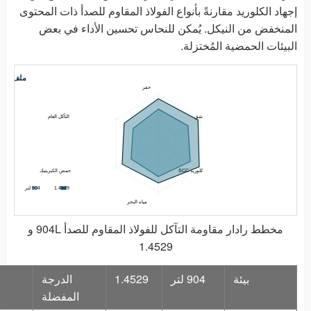
إجهاد الكلوريد مقارنةً بأنواع الفولاذ المقاوم للصدأ ذات المحتوى
المنخفض من النيكل. يُمكن للنحاس تحسين الأداء في بعض
البيئات الحمضية المُختزلة.
ملف تعري
حفر
التآكل العام
شق
كلوريد SCC
حمض الكبريتيك
1.4529
904 لتر
مياه البحر
مخطط رادار مقاومة التآكل للفولاذ المقاوم للصدأ 904L و
1.4529
بيئة
904 لتر
1.4529
الدرجة
المفضلة