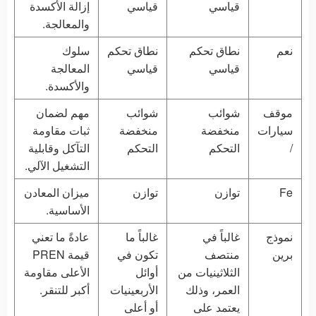
قياسي
قياسي
إزالة الأكسدة
والمعالجة.
نعم
نطاق تحكم
نطاق تحكم
سلوك
قياسي
قياسي
المعالجة
والأكسدة.
موقف
شوائب
شوائب
مهم لضمان
سيارات
منخفضة
منخفضة
ثبات مقاومة
/
التحكم
التحكم
التآكل وقابلية
التشغيل الآلي.
Fe
توازن
توازن
ميزان المعادن
الأساسية.
نموذج
غالباً في
غالباً ما
عادةً ما تعني
برين
منتصف
تكون في
قيمة PREN
الثلاثينيات من
أوائل
الأعلى مقاومة
العمر، وذلك
الأربعينيات
أكبر للتنقر.
يعتمد على
أو أعلى