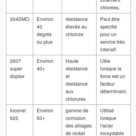
chlorées.
254SMO
Environ
résistance
Peut être
40
élevée au
spécifié
degrés
chlorure
pour un
ou plus
service très
intensif.
2507
Environ
Haute
Utile
super
40+
résistance
lorsque la
duplex
et
force est un
résistance
facteur
aux
déterminant.
chlorures
Inconel
Environ
gamme de
Utilisé
625
50+
corrosion
lorsque
des alliages
l'acier
de nickel
inoxydable