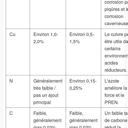
corrosion p
piqûres et à
corrosion
caverneuse
Cu
Environ 1,0-
Environ 0,5-
Le cuivre p
2,0%
1,5%
être utile d
certains
environnem
acides
réducteurs.
N
Généralement
Environ 0,15-
L'azote
très faible /
0,25%
améliore la
pas un ajout
force et le
principal
PREN.
C
Faible,
Faible,
Un faible t
généralement
généralement
de carbone
max 0,02%
max 0,02%
réduit la