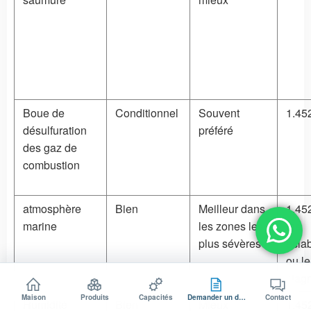
Boue de
Conditionnel
Souvent
1.45
désulfuration
préféré
des gaz de
combustion
atmosphère
Bien
Meilleur dans
1,45
marine
les zones les
les
plus sévères
écla
ou le
stag
Maison
Produits
Capacités
Demander un devis
Contact
Humidité
Bien
Mieux
1.45