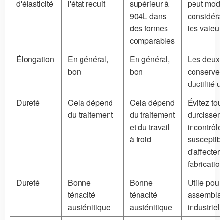
d'élasticité
l'état recuit
supérieur à
peut modi
904L dans
considér
des formes
les valeu
comparables
Élongation
En général,
En général,
Les deux
bon
bon
conserve
ductilité u
Dureté
Cela dépend
Cela dépend
Évitez to
du traitement
du traitement
durcisse
et du travail
incontrôl
à froid
suscepti
d'affecter
fabricatio
Dureté
Bonne
Bonne
Utile pou
ténacité
ténacité
assembl
austénitique
austénitique
industriel