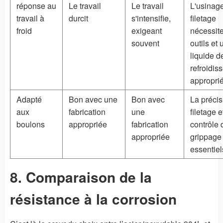
réponse au
Le travail
Le travail
L'usinage
travail à
durcit
s'intensifie,
filetage
froid
exigeant
nécessit
souvent
outils et 
liquide d
refroidis
approprié
Adapté
Bon avec une
Bon avec
La précis
aux
fabrication
une
filetage e
boulons
appropriée
fabrication
contrôle 
appropriée
grippage
essentiel
8. Comparaison de la
résistance à la corrosion