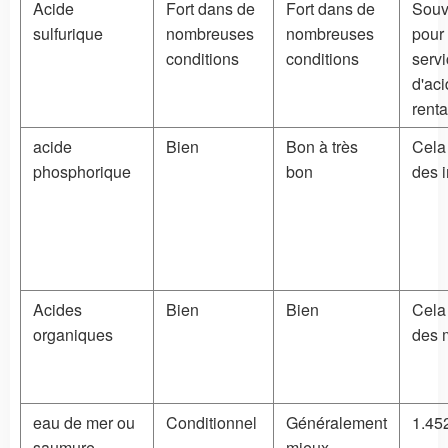
Acide
Fort dans de
Fort dans de
Souv
sulfurique
nombreuses
nombreuses
pour
conditions
conditions
serv
d'ac
rent
acide
Bien
Bon à très
Cela
phosphorique
bon
des 
Acides
Bien
Bien
Cela
organiques
des 
eau de mer ou
Conditionnel
Généralement
1.45
saumure
mieux