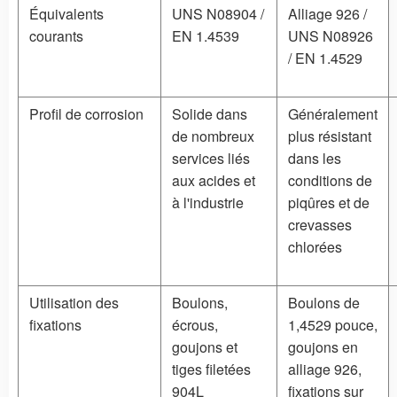
Équivalents
UNS N08904 /
Alliage 926 /
courants
EN 1.4539
UNS N08926
/ EN 1.4529
Profil de corrosion
Solide dans
Généralement
de nombreux
plus résistant
services liés
dans les
aux acides et
conditions de
à l'industrie
piqûres et de
crevasses
chlorées
Utilisation des
Boulons,
Boulons de
fixations
écrous,
1,4529 pouce,
goujons et
goujons en
tiges filetées
alliage 926,
904L
fixations sur