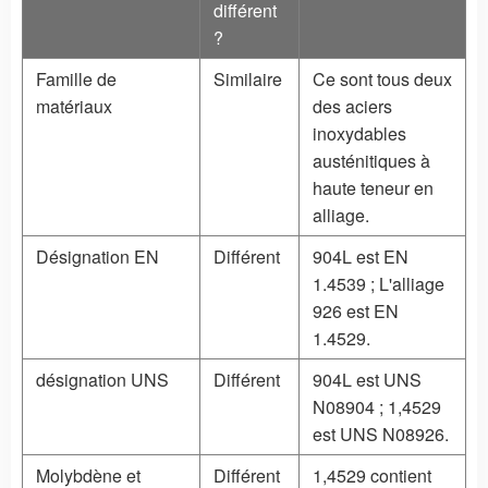
différent
?
Famille de
Similaire
Ce sont tous deux
matériaux
des aciers
inoxydables
austénitiques à
haute teneur en
alliage.
Désignation EN
Différent
904L est EN
1.4539 ; L'alliage
926 est EN
1.4529.
désignation UNS
Différent
904L est UNS
N08904 ; 1,4529
est UNS N08926.
Molybdène et
Différent
1,4529 contient