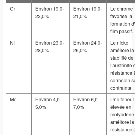
Cr
Environ 19,0-
Environ 19,0-
Le chrome
23,0%
21,0%
favorise la
formation d
film passif.
Ni
Environ 23,0-
Environ 24,0-
Le nickel
28,0%
26,0%
améliore la
stabilité de
l'austénite e
résistance 
corrosion s
contrainte.
Mo
Environ 4,0-
Environ 6,0-
Une teneur
5,0%
7,0%
élevée en
molybdène
améliore la
résistance 