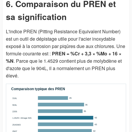
6. Comparaison du PREN et
sa signification
L'indice PREN (Pitting Resistance Equivalent Number)
est un outil de dépistage utile pour l'acier inoxydable
exposé à la corrosion par piqûres due aux chlorures. Une
formule courante est :
PREN = %Cr + 3,3 × %Mo + 16 ×
%N
. Parce que le 1.4529 contient plus de molybdène et
d'azote que le 904L, il a normalement un PREN plus
élevé.
Comparaison typique des PREN
316L
26
904L
36
2205
35
1.4529 / Alliage 926
43
254SMO
43
2507
42