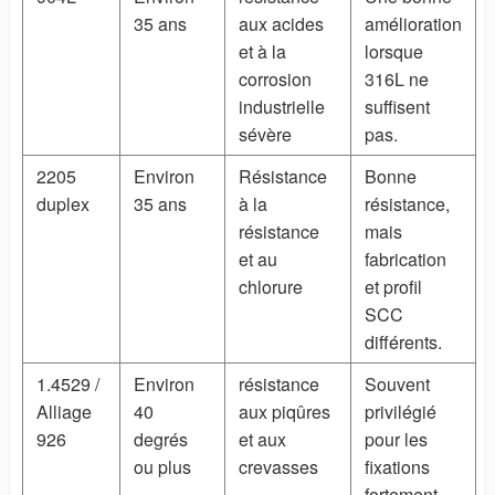
35 ans
aux acides
amélioration
et à la
lorsque
corrosion
316L ne
industrielle
suffisent
sévère
pas.
2205
Environ
Résistance
Bonne
duplex
35 ans
à la
résistance,
résistance
mais
et au
fabrication
chlorure
et profil
SCC
différents.
1.4529 /
Environ
résistance
Souvent
Alliage
40
aux piqûres
privilégié
926
degrés
et aux
pour les
ou plus
crevasses
fixations
fortement