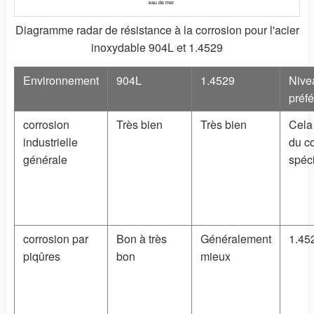
eau de mer
Diagramme radar de résistance à la corrosion pour l'acier
inoxydable 904L et 1.4529
Environnement
904L
1.4529
Nive
préfé
corrosion
Très bien
Très bien
Cela
industrielle
du co
générale
spéci
corrosion par
Bon à très
Généralement
1.45
piqûres
bon
mieux