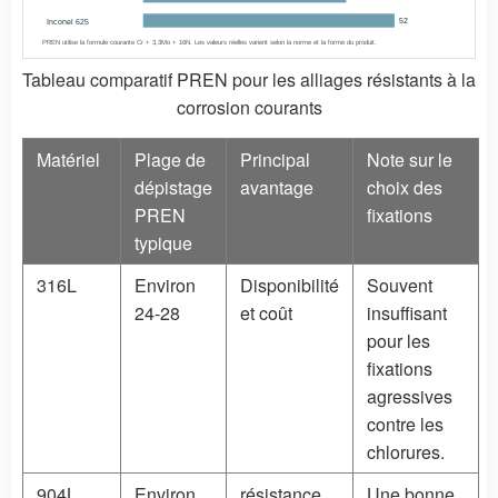
Inconel 625
52
PREN utilise la formule courante Cr + 3,3Mo + 16N. Les valeurs réelles varient selon la norme et la forme du produit.
Tableau comparatif PREN pour les alliages résistants à la
corrosion courants
Matériel
Plage de
Principal
Note sur le
dépistage
avantage
choix des
PREN
fixations
typique
316L
Environ
Disponibilité
Souvent
24-28
et coût
insuffisant
pour les
fixations
agressives
contre les
chlorures.
904L
Environ
résistance
Une bonne