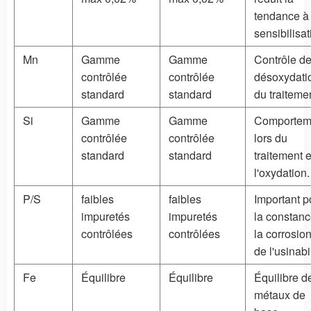
tendance à 
sensibilisat
Mn
Gamme
Gamme
Contrôle de
contrôlée
contrôlée
désoxydati
standard
standard
du traiteme
Si
Gamme
Gamme
Comportem
contrôlée
contrôlée
lors du
standard
standard
traitement e
l'oxydation.
P/S
faibles
faibles
Important p
impuretés
impuretés
la constan
contrôlées
contrôlées
la corrosion
de l'usinabil
Fe
Équilibre
Équilibre
Équilibre d
métaux de