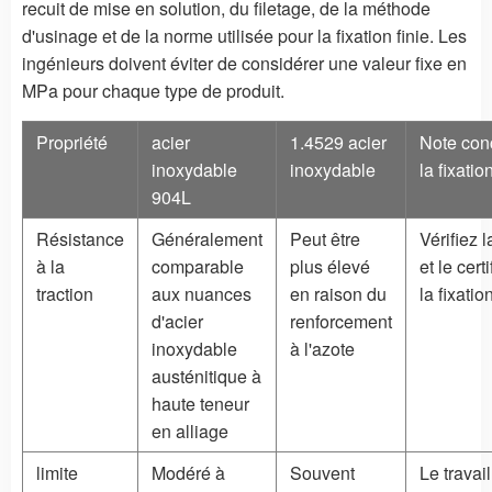
recuit de mise en solution, du filetage, de la méthode
d'usinage et de la norme utilisée pour la fixation finie. Les
ingénieurs doivent éviter de considérer une valeur fixe en
MPa pour chaque type de produit.
Propriété
acier
1.4529 acier
Note con
inoxydable
inoxydable
la fixatio
904L
Résistance
Généralement
Peut être
Vérifiez 
à la
comparable
plus élevé
et le cert
traction
aux nuances
en raison du
la fixation
d'acier
renforcement
inoxydable
à l'azote
austénitique à
haute teneur
en alliage
limite
Modéré à
Souvent
Le travail