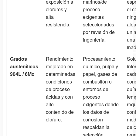
exposición a
marinos/de
espe
cloruros y
proceso
el s
alta
exigentes
nin
resistencia.
seleccionados
alea
por revisión de
un 
ingeniería.
una
ina
Grados
Rendimiento
Procesamiento
Sol
austeníticos
mejorado en
químico, pulpa y
inte
904L / 6Mo
determinadas
papel, gases de
cad
condiciones
combustión o
con
de proceso
entornos de
quí
ácidas y con
proceso
tem
alto
exigentes donde
requ
contenido de
los datos de
con
cloruro.
corrosión
med
respaldan la
de c
selección
pru