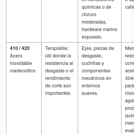
químicas o de
cali
cloruro
moderadas,
hardware marino
expuesto.
410 / 420
Templable;
Ejes, piezas de
Men
Acero
útil donde la
desgaste,
resi
inoxidable
resistencia al
cuchillas y
corr
martensítico
desgaste o el
componentes
acer
rendimiento
mecánicos en
304/
de corte son
entornos
para
importantes.
suaves.
clor
agre
pro
quí
men
eva