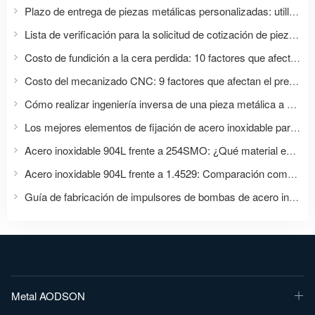
Plazo de entrega de piezas metálicas personalizadas: utillaje, muestras, producción y entrega.
Lista de verificación para la solicitud de cotización de piezas metálicas: qué deben enviar los compradores para obtener una cotización precisa.
Costo de fundición a la cera perdida: 10 factores que afectan su cotización
Costo del mecanizado CNC: 9 factores que afectan el presupuesto de su pieza personalizada.
Cómo realizar ingeniería inversa de una pieza metálica a partir de una muestra sin planos.
Los mejores elementos de fijación de acero inoxidable para agua de mar: Guía completa de selección de materiales para aplicaciones marinas y en alta mar.
Acero inoxidable 904L frente a 254SMO: ¿Qué material es mejor para elementos de fijación y aplicaciones con corrosión severa?
Acero inoxidable 904L frente a 1.4529: Comparación completa para elementos de fijación y aplicaciones industriales.
Guía de fabricación de impulsores de bombas de acero inoxidable
Metal AODSON