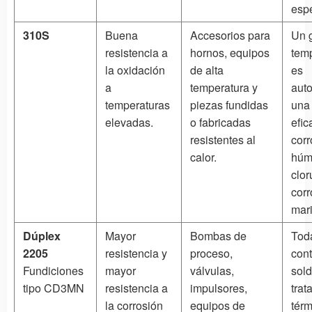
espe
310S
Buena
Accesorios para
Un g
resistencia a
hornos, equipos
tem
la oxidación
de alta
es
a
temperatura y
aut
temperaturas
piezas fundidas
una
elevadas.
o fabricadas
efic
resistentes al
corr
calor.
húm
clor
corr
mar
Dúplex
Mayor
Bombas de
Toda
2205
resistencia y
proceso,
cont
Fundiciones
mayor
válvulas,
sold
tipo CD3MN
resistencia a
impulsores,
trat
la corrosión
equipos de
térm