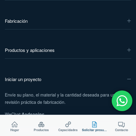
Fabricación
Productos y aplicaciones
Iniciar un proyecto
Envíe su plano, el material y la cantidad deseada para una
revisión práctica de fabricación.
WeChat:
Aodsoninc
Correo electrónico:
sales@aodson.com
Hogar
Productos
Capacidades
Solicitar presupuesto
Contacto