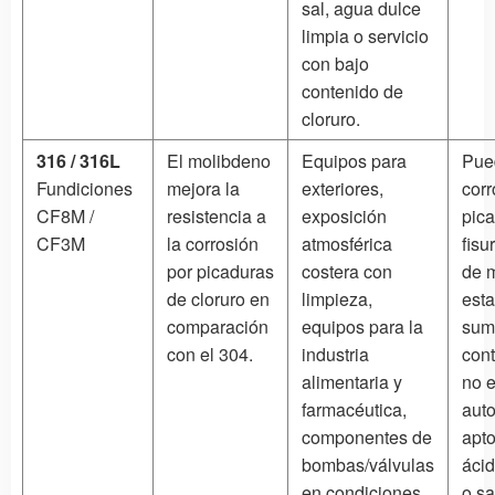
sal, agua dulce
limpia o servicio
con bajo
contenido de
cloruro.
316 / 316L
El molibdeno
Equipos para
Pued
Fundiciones
mejora la
exteriores,
corr
CF8M /
resistencia a
exposición
pic
CF3M
la corrosión
atmosférica
fisu
por picaduras
costera con
de 
de cloruro en
limpieza,
est
comparación
equipos para la
sum
con el 304.
industria
con
alimentaria y
no 
farmacéutica,
aut
componentes de
apto
bombas/válvulas
ácid
en condiciones
o s