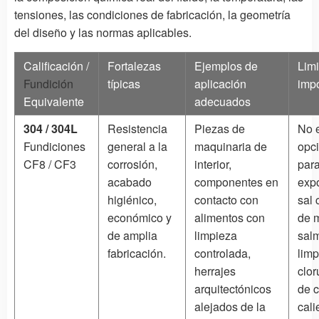
tensiones, las condiciones de fabricación, la geometría
del diseño y las normas aplicables.
Calificación /
Fortalezas
Ejemplos de
Limi
Fundición
típicas
aplicación
imp
Equivalente
adecuados
304 / 304L
Resistencia
Piezas de
No 
Fundiciones
general a la
maquinaria de
opci
CF8 / CF3
corrosión,
interior,
para
acabado
componentes en
expo
higiénico,
contacto con
sal 
económico y
alimentos con
de m
de amplia
limpieza
sal
fabricación.
controlada,
limp
herrajes
clor
arquitectónicos
de c
alejados de la
cali