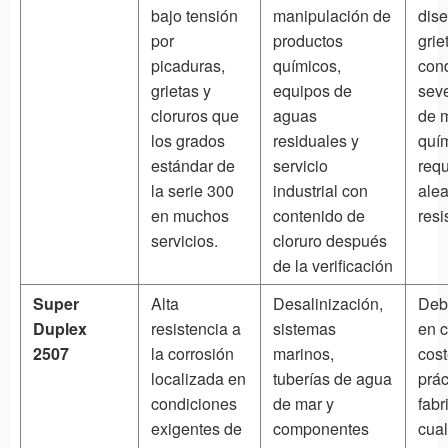
bajo tensión
manipulación de
dis
por
productos
grie
picaduras,
químicos,
con
grietas y
equipos de
sev
cloruros que
aguas
de 
los grados
residuales y
quí
estándar de
servicio
requ
la serie 300
industrial con
ale
en muchos
contenido de
resi
servicios.
cloruro después
de la verificación
Super
Alta
Desalinización,
Deb
Duplex
resistencia a
sistemas
en c
2507
la corrosión
marinos,
cost
localizada en
tuberías de agua
prác
condiciones
de mar y
fabr
exigentes de
componentes
cual