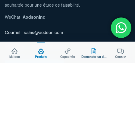
souhaitée pour une étude de faisabilité.
WeChat :
Aodsoninc
Courriel :
sales@aodson.com
WhatsApp : +86 158 9600 2001
Maison
Produits
Capacités
Demander un devis
Contact
Demander un devis
© 2026 AODSON METAL. Tous droits réservés.
Confidentialité
Cookie
Fabricant certifié ISO 9001