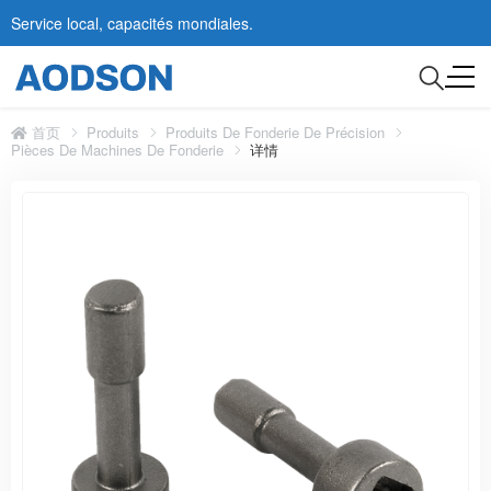
Service local, capacités mondiales.
首页
Produits
Produits De Fonderie De Précision
Pièces De Machines De Fonderie
详情