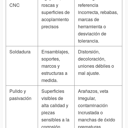
CNC
roscas y
referencia
superficies de
incorrecta, rebabas,
acoplamiento
marcas de
precisos
herramienta o
desviación de
tolerancia.
Soldadura
Ensamblajes,
Distorsión,
soportes,
decoloración,
marcos y
uniones débiles o
estructuras a
mal ajuste.
medida.
Pulido y
Superficies
Arañazos, veta
pasivación
visibles de
irregular,
alta calidad y
contaminación
piezas
incrustada o
sensibles a la
manchas de óxido
corrosión.
prematuras.