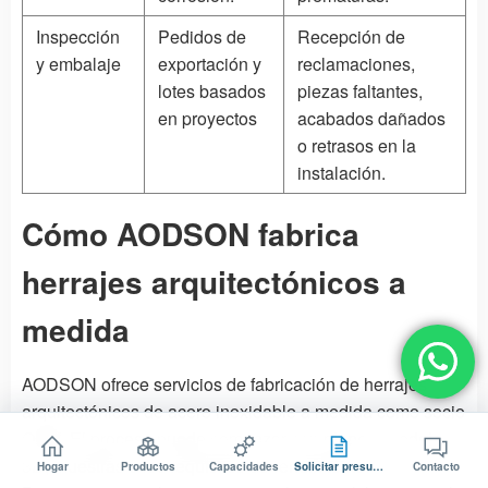
Inspección
Pedidos de
Recepción de
y embalaje
exportación y
reclamaciones,
lotes basados
piezas faltantes,
en proyectos
acabados dañados
o retrasos en la
instalación.
Cómo AODSON fabrica
herrajes arquitectónicos a
medida
AODSON ofrece servicios de fabricación de herrajes
arquitectónicos de acero inoxidable a medida como socio
OEM. El proceso puede comenzar con planos, modelos
3D, muestras o los requisitos de rendimiento.
Hogar
Productos
Capacidades
Solicitar presupuesto
Contacto