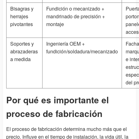
Bisagras y
Fundición o mecanizado +
Puert
herrajes
mandrinado de precisión +
porto
pivotantes
montaje
panel
acces
Soportes y
Ingeniería OEM +
Facha
abrazaderas
fundición/soldadura/mecanizado
marqu
a medida
e inte
estruc
espec
del pr
Por qué es importante el
proceso de fabricación
El proceso de fabricación determina mucho más que el
precio. Influye en el tiempo de instalación, la vida útil, la