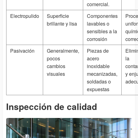
comercial.
Electropulido
Superficie
Componentes
Proc
brillante y lisa
lavables o
unifo
sensibles a la
quími
corrosión
corre
Pasivación
Generalmente,
Piezas de
Elimi
pocos
acero
la
cambios
inoxidable
conta
visuales
mecanizadas,
y enj
soldadas o
adec
expuestas
Inspección de calidad