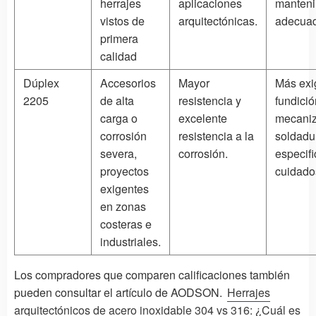
herrajes
aplicaciones
manteni
vistos de
arquitectónicas.
adecua
primera
calidad
Dúplex
Accesorios
Mayor
Más exi
2205
de alta
resistencia y
fundició
carga o
excelente
mecaniz
corrosión
resistencia a la
soldadu
severa,
corrosión.
especifi
proyectos
cuidado
exigentes
en zonas
costeras e
industriales.
Los compradores que comparen calificaciones también
pueden consultar el artículo de AODSON.
Herrajes
arquitectónicos de acero inoxidable 304 vs 316: ¿Cuál es