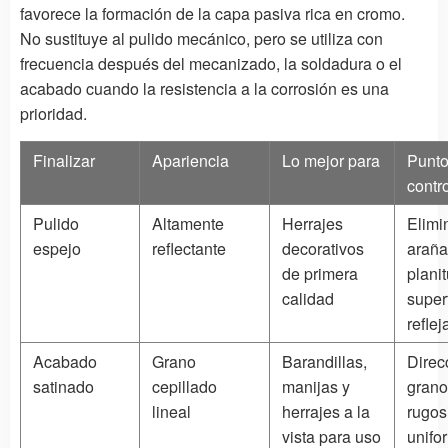
favorece la formación de la capa pasiva rica en cromo.
No sustituye al pulido mecánico, pero se utiliza con
frecuencia después del mecanizado, la soldadura o el
acabado cuando la resistencia a la corrosión es una
prioridad.
Finalizar
Apariencia
Lo mejor para
Punto
contr
Pulido
Altamente
Herrajes
Elimi
espejo
reflectante
decorativos
araña
de primera
plani
calidad
super
refle
Acabado
Grano
Barandillas,
Direc
satinado
cepillado
manijas y
grano
lineal
herrajes a la
rugos
vista para uso
unifo