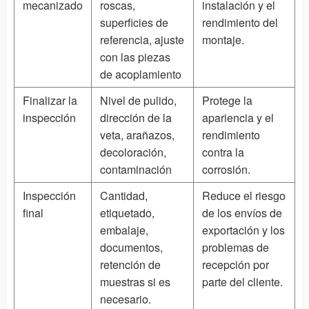
mecanizado
roscas,
instalación y el
superficies de
rendimiento del
referencia, ajuste
montaje.
con las piezas
de acoplamiento
Finalizar la
Nivel de pulido,
Protege la
inspección
dirección de la
apariencia y el
veta, arañazos,
rendimiento
decoloración,
contra la
contaminación
corrosión.
Inspección
Cantidad,
Reduce el riesgo
final
etiquetado,
de los envíos de
embalaje,
exportación y los
documentos,
problemas de
retención de
recepción por
muestras si es
parte del cliente.
necesario.