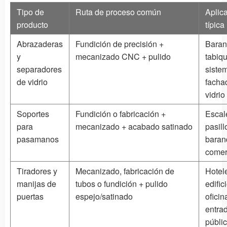
Tipo de
Ruta de proceso común
Aplic
producto
típica
Abrazaderas
Fundición de precisión +
Barand
y
mecanizado CNC + pulido
tabiq
separadores
siste
de vidrio
facha
vidrio
Soportes
Fundición o fabricación +
Escal
para
mecanizado + acabado satinado
pasill
pasamanos
baran
comer
Tiradores y
Mecanizado, fabricación de
Hotel
manijas de
tubos o fundición + pulido
edific
puertas
espejo/satinado
oficin
entra
públi