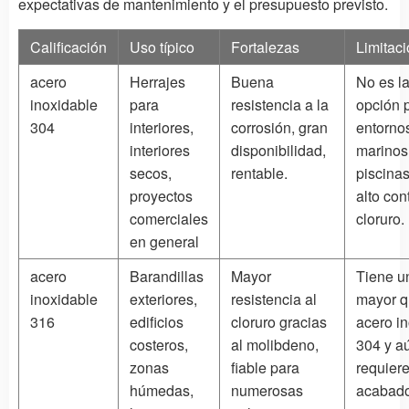
expectativas de mantenimiento y el presupuesto previsto.
Calificación
Uso típico
Fortalezas
Limitac
acero
Herrajes
Buena
No es l
inoxidable
para
resistencia a la
opción 
304
interiores,
corrosión, gran
entorno
interiores
disponibilidad,
marinos,
secos,
rentable.
piscina
proyectos
alto con
comerciales
cloruro.
en general
acero
Barandillas
Mayor
Tiene u
inoxidable
exteriores,
resistencia al
mayor q
316
edificios
cloruro gracias
acero i
costeros,
al molibdeno,
304 y a
zonas
fiable para
requier
húmedas,
numerosas
acabado