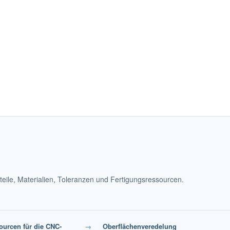
eile, Materialien, Toleranzen und Fertigungsressourcen.
ourcen für die CNC-
→
Oberflächenveredelung