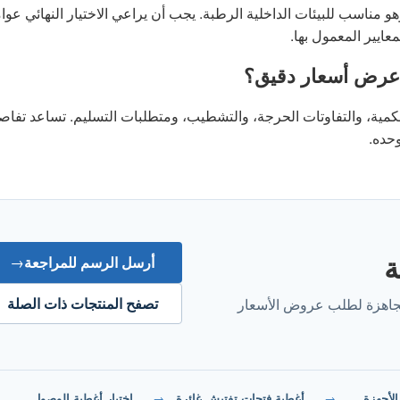
رات المتاحة حاليًا هي الفولاذ المقاوم للصدأ 304، وهو مناسب للبيئات الداخلية الرطبة. يجب أن يراعي الاختيار النهائي ع
معايير المعمول بها.
 عرض أسعار دقيق؟
كمية، والتفاوتات الحرجة، والتشطيب، ومتطلبات التسليم. تساعد تفاص
حده.
ة
أرسل الرسم للمراجعة
→
تصفح المنتجات ذات الصلة
لجاهزة لطلب عروض الأسعار
30 مقابل 316 الأجهزة
→
أغطية فتحات تفتيش غائرة
→
اختيار أغطية الوصول