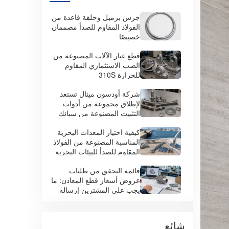
جرس برميل وحلقة قاعدة من
الفولاذ المقاوم للصدأ مصممان
خصيصًا
قطع غيار الآلات المصنوعة من
الصب الاستثماري المقاوم
للحرارة 310S
شركة أودسون ميتال تستعد
لإطلاق مجموعة من أدوات
التثبيت المصنوعة من سبائك
فائقة أساسها النيكل في يونيو
كيفية اختيار المعدات البحرية
2026
المناسبة المصنوعة من الفولاذ
المقاوم للصدأ للبيئات البحرية
المالحة
قائمة التحقق من طلبات
عروض أسعار قطع المعادن: ما
يجب على المشترين إرساله
للحصول على عرض سعر دقيق
شائع