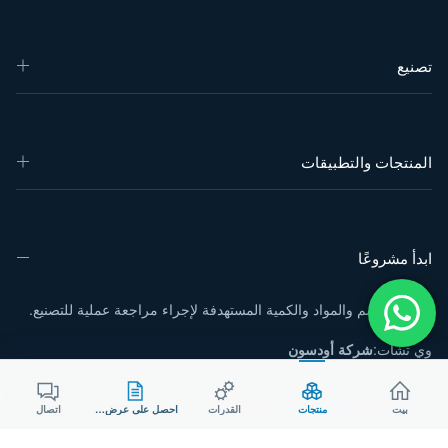
تصنيع
المنتجات والتطبيقات
ابدأ مشروعًا
أرسل الرسم والمواد والكمية المستهدفة لإجراء مراجعة عملية للتصنيع.
وي تشات:
شركة أودسون
البريد الإلكتروني:
sales@aodson.com
بيت
منتجات
القدرات
احصل على عرض سعر
اتصال
واتساب: +86 158 9600 2001