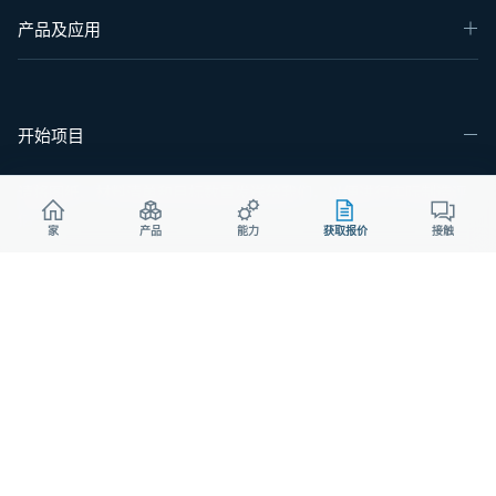
产品及应用
开始项目
请将图纸、材料清单和目标数量发送给我们，以便进行实际制造评
估。.
家
产品
能力
获取报价
接触
电话：
+86 130 167 10086
电子邮件：sales@aodson.com
微信：Aodsoninc
索取报价