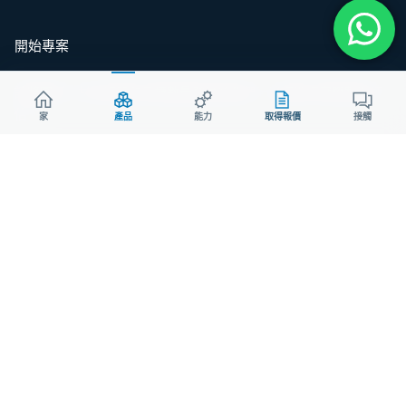
開始專案
請將圖紙、材料清單和目標數量發送給我們，以便進行實際製造評
估。.
家
產品
能力
取得報價
接觸
微信：
Aodsoninc
電子郵件：
sales@aodson.com
WhatsApp：+86 158 9600 2001
索取報價