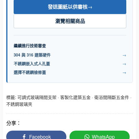
發送圖紙以供審核
→
瀏覽相關商品
繼續進行技術審查
304 與 316 建築硬件
→
不銹鋼嵌入式人孔蓋
→
選擇不銹鋼檢修蓋
→
標籤:
可調式玻璃隔間支架
·
客製化建築五金
·
衛浴間隔斷五金件
·
不銹鋼玻璃夾
分享：
Facebook
WhatsApp