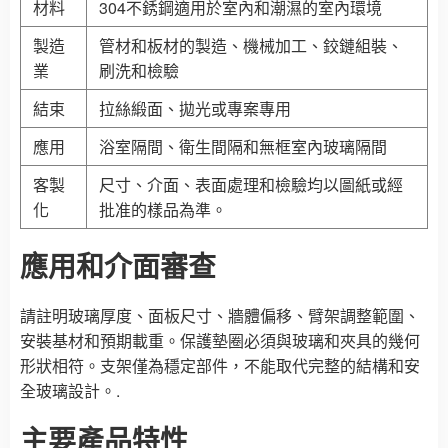
材料
304不銹鋼適用於室內和潮濕的室內環境
製造
管材和板材的製造、機械加工、鉸鏈組裝、
業
刷洗和檢驗
結束
拉絲緞面、拋光或專案專用
應用
浴室隔間、衛生間隔和無框室內玻璃隔間
客製
尺寸、介面、表面處理和檢驗均以圖紙或經
化
批准的樣品為準。
應用和介面審查
請註明玻璃厚度、面板尺寸、牆體偏移、臂架調整範圍、
安裝基材和預期載重。保護墊圈必須與玻璃和夾具的幾何
形狀相符。支架僅為穩定部件，不能取代完整的結構和安
全玻璃設計。.
主要產品特性