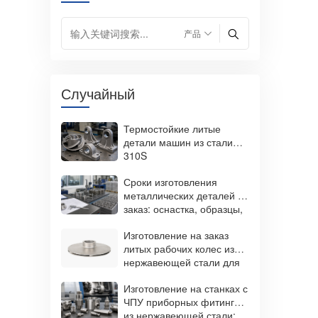
Случайный
Термостойкие литые
детали машин из стали
310S
Сроки изготовления
металлических деталей на
заказ: оснастка, образцы,
производство и доставка.
Изготовление на заказ
литых рабочих колес из
нержавеющей стали для
насосов.
Изготовление на станках с
ЧПУ приборных фитингов
из нержавеющей стали: