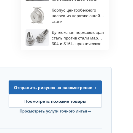
точность для сложных
Корпус центробежного
задач.
насоса из нержавеющей
стали
Дуплексная нержавеющая
сталь против стали марок
304 и 316L: практическое
руководство по выбору
материала.
Отправить рисунок на рассмотрение
→
Посмотреть похожие товары
Просмотреть услуги точного литья
→