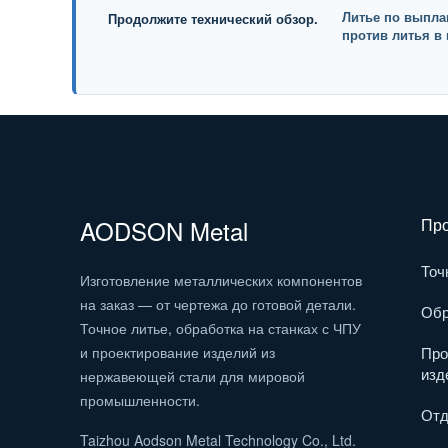
Литье по выпл
Продолжите технический обзор.
против литья в
AODSON Metal
Про
Точ
Изготовление металлических компонентов
на заказ — от чертежа до готовой детали.
Обр
Точное литье, обработка на станках с ЧПУ
и проектирование изделий из
Про
изд
нержавеющей стали для мировой
промышленности.
Отд
Taizhou Aodson Metal Technology Co., Ltd.