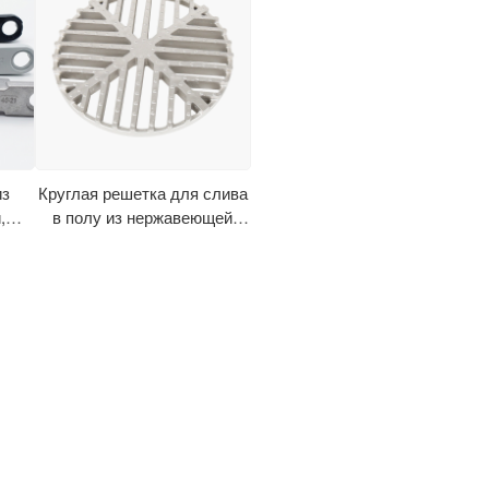
из
Круглая решетка для слива
,
в полу из нержавеющей
ом
стали
мым