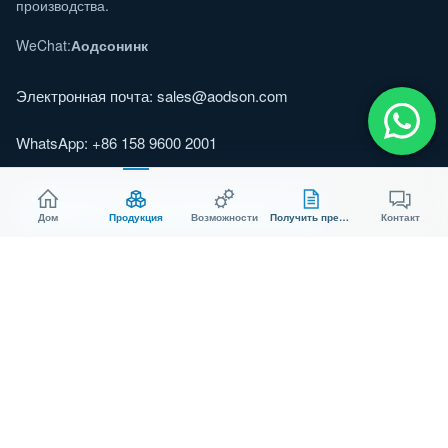
производства.
WeChat:
Аодсонинк
Электронная почта:
sales@aodson.com
WhatsApp: +86 158 9600 2001
Запросить ценовое предложение
Дом
Продукция
Возможности
Получить предложение
Контакт
© 2026 AODSON METAL. Все права защищены.
Конфиденциальность
Печенье
Производитель, сертифицированный по стандарту ISO 9001.