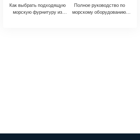
Как выбрать подходящую
Полное руководство по
морскую фурнитуру из
морскому оборудованию:
нержавеющей стали для
материалы, области
работы в соленой воде
применения и советы по
выбору.