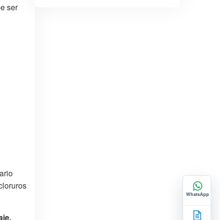
be ser
ario
cloruros
WhatsApp
je,