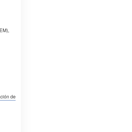
OEM),
ación de