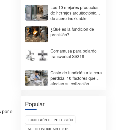
Los 10 mejores productos
de herrajes arquitectónicos
de acero inoxidable
utilizados en edificios
¿Qué es la fundición de
comerciales
precisión?
Cornamusa para bolardo
transversal SS316
Costo de fundición a la cera
perdida: 10 factores que
afectan su cotización
Popular
 por el
FUNDICIÓN DE PRECISIÓN
ACERO INOXIDABLE 316