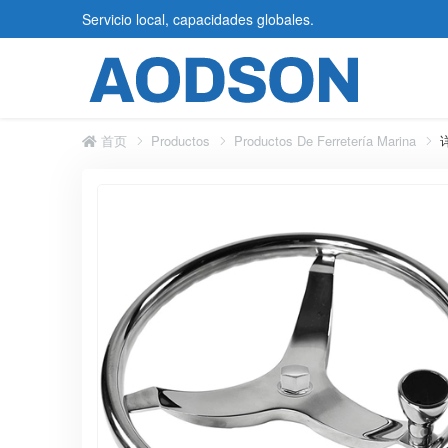
Servicio local, capacidades globales.
首页
Productos
Productos De Ferretería Marina