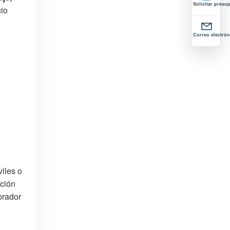
Solicitar presu
cio
Correo electrón
viles o
ación
prador