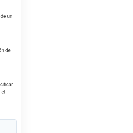
r de un
ón de
cificar
 el