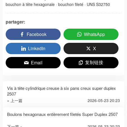
bouchon à tête hexagonale
·
bouchon fileté
·
UNS S32750
partager:
Facebook
WhatsApp
LinkedIn
X
复制链接
Email
Vis à tête cylindrique creuse à six pans creux super duplex
2507
« 上一篇
2026-05-23 20:23
Boulons hexagonaux entièrement filetés Super Duplex 2507
下一篇 »
2026-05-23 20:23