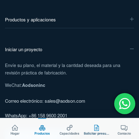
Productos y aplicaciones
Iniciar un proyecto
Envíe su plano, el material y la cantidad deseada para una
revisión práctica de fabricación.
WeChat:
Aodsoninc
Correo electrónico:
sales@aodson.com
WhatsApp: +86 158 9600 2001
Hogar
Productos
Capacidades
Solicitar presupuesto
Contacto
Solicitar presupuesto