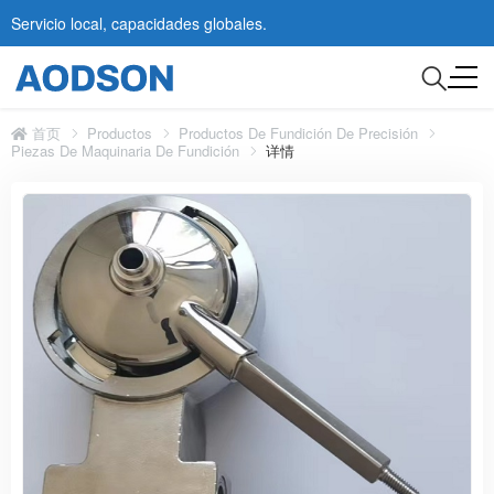
Servicio local, capacidades globales.
首页
Productos
Productos De Fundición De Precisión
Piezas De Maquinaria De Fundición
详情