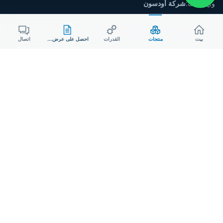
وي تشات:
شركة أودسون
البريد الإلكتروني:
sales@aodson.com
بيت
منتجات
القدرات
احصل على عرض سعر
اتصال
واتساب: +86 158 9600 2001
اطلب عرض سعر
© ٢٠٢٦ شركة AODSON METAL. جميع الحقوق محفوظة.
خصوصية
ملف تعريف الارتباط
شركة مصنعة حاصلة على شهادة ISO 9001