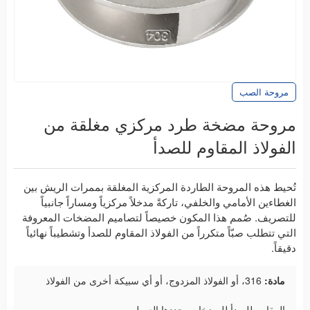
مروحة الصب
مروحة مضخة طرد مركزي مغلقة من
الفولاذ المقاوم للصدأ
تُحيط هذه المروحة الطاردة المركزية المغلقة بممرات الريش بين
الغطاءين الأمامي والخلفي، تاركةً مدخلاً مركزياً ومساراً جانبياً
للتصريف. صُمم هذا المكون خصيصاً لتصاميم المضخات المعروفة
التي تتطلب صبّاً متكرراً من الفولاذ المقاوم للصدأ وتشطيباً نهائياً
دقيقاً.
مادة:
316، أو الفولاذ المزدوج، أو أي سبيكة أخرى من الفولاذ
المقاوم للصدأ للمضخات يحددها العميل