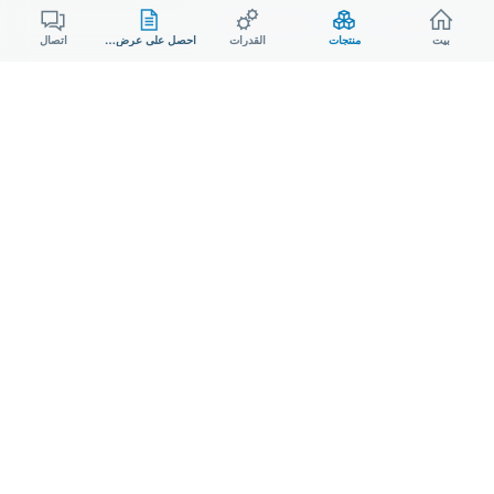
البريد الإلكتروني:
sales@aodson.com
بيت
منتجات
القدرات
احصل على عرض سعر
اتصال
واتساب: +86 158 9600 2001
اطلب عرض سعر
© ٢٠٢٦ شركة AODSON METAL. جميع الحقوق محفوظة.
خصوصية
ملف تعريف الارتباط
شركة مصنعة حاصلة على شهادة ISO 9001