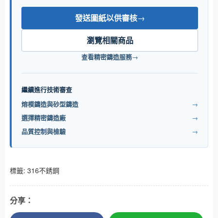
發送圖紙以供審核
→
瀏覽相關商品
查看精密鑄造服務
→
繼續進行技術審查
熔模鑄造與砂型鑄造
→
選擇精密鑄造廠
→
品質控制與檢驗
→
標籤:
316不銹鋼
分享：