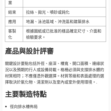
業
結束
拉絲、拋光、噴砂或鈍化
應用
地漏、泳池區域、沖洗區和建築排水
客製
根據圖紙或已批准的樣品確定尺寸、介面和
化
檢驗要求。
產品與設計評審
關鍵設計要點包括外徑、座深、槽寬、開口面積、邊緣狀
況以及預期的行人或設備荷載。格柵必須與支撐排水體的
材質相符；不應僅憑外觀選擇。材質等級和表面處理的選
擇取決於氯化物、清潔劑以及室內或室外使用環境。.
主要製造特點
徑向排水槽佈局