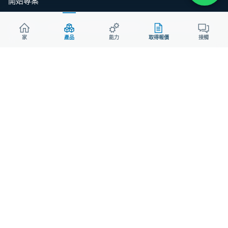
開始專案
請將圖紙、材料清單和目標數量發送給我們，以便進行實際製造評
估。.
家
產品
能力
取得報價
接觸
微信：
Aodsoninc
電子郵件：
sales@aodson.com
WhatsApp：+86 158 9600 2001
索取報價
© 2026 AODSON METAL。版權所有。.