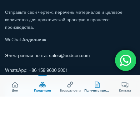
Отправьте свой чертеж, перечень материалов и целевое
количество для практической проверки в процессе
производства.
WeChat:
Аодсонинк
Электронная почта:
sales@aodson.com
WhatsApp: +86 158 9600 2001
Запросить ценовое предложение
Дом
Продукция
Возможности
Получить предложение
Контакт
© 2026 AODSON METAL. Все права защищены.