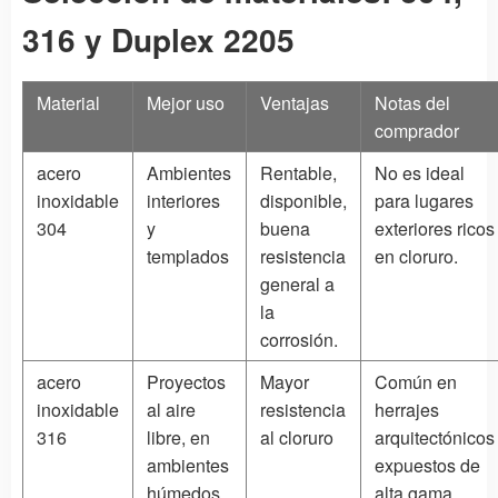
316 y Duplex 2205
Material
Mejor uso
Ventajas
Notas del
comprador
acero
Ambientes
Rentable,
No es ideal
inoxidable
interiores
disponible,
para lugares
304
y
buena
exteriores ricos
templados
resistencia
en cloruro.
general a
la
corrosión.
acero
Proyectos
Mayor
Común en
inoxidable
al aire
resistencia
herrajes
316
libre, en
al cloruro
arquitectónicos
ambientes
expuestos de
húmedos
alta gama.