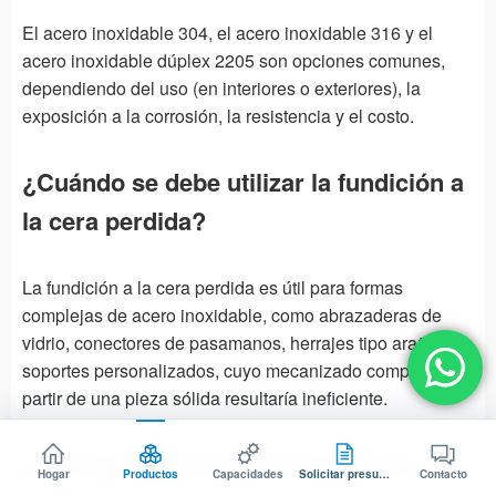
El acero inoxidable 304, el acero inoxidable 316 y el
acero inoxidable dúplex 2205 son opciones comunes,
dependiendo del uso (en interiores o exteriores), la
exposición a la corrosión, la resistencia y el costo.
¿Cuándo se debe utilizar la fundición a
la cera perdida?
La fundición a la cera perdida es útil para formas
complejas de acero inoxidable, como abrazaderas de
vidrio, conectores de pasamanos, herrajes tipo araña y
soportes personalizados, cuyo mecanizado completo a
partir de una pieza sólida resultaría ineficiente.
¿Por qué sigue siendo necesario el
Hogar
Productos
Capacidades
Solicitar presupuesto
Contacto