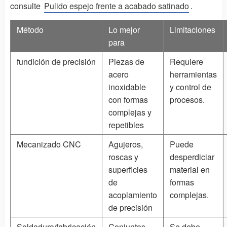
consulte
Pulido espejo frente a acabado satinado
.
Método
Lo mejor
Limitaciones
para
fundición de precisión
Piezas de
Requiere
acero
herramientas
inoxidable
y control de
con formas
procesos.
complejas y
repetibles
Mecanizado CNC
Agujeros,
Puede
roscas y
desperdiciar
superficies
material en
de
formas
acoplamiento
complejas.
de precisión
Soldadura/fabricación
Conjuntos,
Se debe