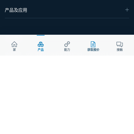
产品及应用
开始项目
家
产品
能力
获取报价
接触
请将图纸、材料清单和目标数量发送给我们，以便进行实际制造评
估。.
电话：
+86 130 167 10086
电子邮件：sales@aodson.com
微信：Aodsoninc
索取报价